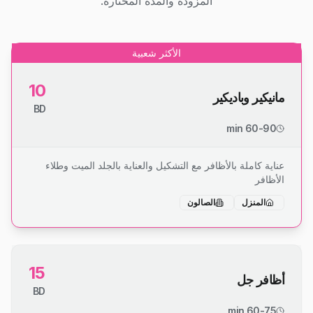
المزودة والمدة المختارة.
الأكثر شعبية
10
مانيكير وباديكير
BD
60-90 min
عناية كاملة بالأظافر مع التشكيل والعناية بالجلد الميت وطلاء
الأظافر
المنزل
الصالون
15
أظافر جل
BD
60-75 min