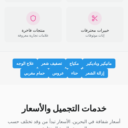
خبيرات محترفات
منتجات فاخرة
إناث موثوقات
علامات تجارية معروفة
مانيكير وباديكير
مكياج
تصفيف شعر
علاج الوجه
إزالة الشعر
حناء
عروس
حمام مغربي
خدمات التجميل والأسعار
أسعار شفافة في البحرين. الأسعار تبدأ من وقد تختلف حسب