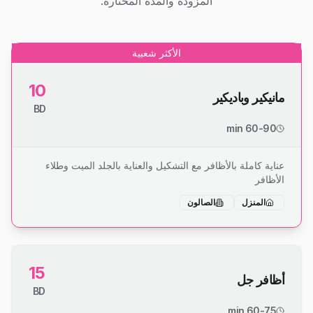
المزودة والمدة المختارة.
الأكثر شعبية
10
مانيكير وباديكير
BD
60-90 min
عناية كاملة بالأظافر مع التشكيل والعناية بالجلد الميت وطلاء
الأظافر
المنزل
الصالون
15
أظافر جل
BD
60-75 min