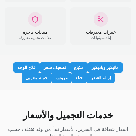
خبيرات محترفات
منتجات فاخرة
إناث موثوقات
علامات تجارية معروفة
مانيكير وباديكير
مكياج
تصفيف شعر
علاج الوجه
إزالة الشعر
حناء
عروس
حمام مغربي
خدمات التجميل والأسعار
أسعار شفافة في البحرين. الأسعار تبدأ من وقد تختلف حسب