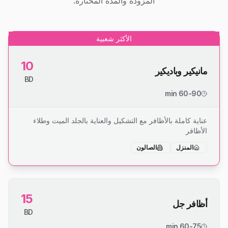
المزودة والمدة المختارة.
الأكثر شعبية
10
مانيكير وباديكير
BD
60-90 min
عناية كاملة بالأظافر مع التشكيل والعناية بالجلد الميت وطلاء
الأظافر
المنزل
الصالون
15
أظافر جل
BD
60-75 min