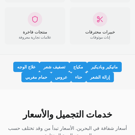
خبيرات محترفات
منتجات فاخرة
إناث موثوقات
علامات تجارية معروفة
مانيكير وباديكير
مكياج
تصفيف شعر
علاج الوجه
إزالة الشعر
حناء
عروس
حمام مغربي
خدمات التجميل والأسعار
أسعار شفافة في البحرين. الأسعار تبدأ من وقد تختلف حسب