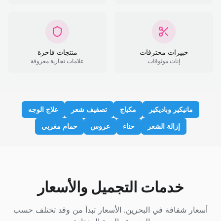
خبيرات محترفات
منتجات فاخرة
إناث موثوقات
علامات تجارية معروفة
مانيكير وباديكير
مكياج
تصفيف شعر
علاج الوجه
إزالة الشعر
حناء
عروس
حمام مغربي
خدمات التجميل والأسعار
أسعار شفافة في البحرين. الأسعار تبدأ من وقد تختلف حسب