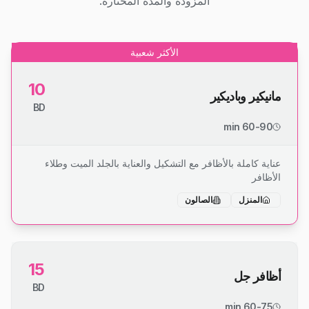
المزودة والمدة المختارة.
الأكثر شعبية
10
مانيكير وباديكير
BD
60-90 min
عناية كاملة بالأظافر مع التشكيل والعناية بالجلد الميت وطلاء
الأظافر
المنزل
الصالون
15
أظافر جل
BD
60-75 min