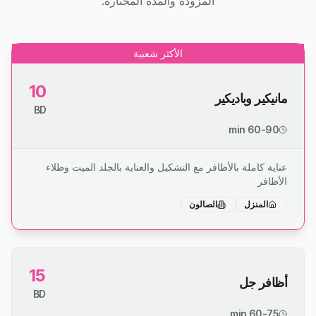
المزودة والمدة المختارة.
الأكثر شعبية
10
مانيكير وباديكير
BD
60-90 min
عناية كاملة بالأظافر مع التشكيل والعناية بالجلد الميت وطلاء
الأظافر
المنزل
الصالون
15
أظافر جل
BD
60-75 min