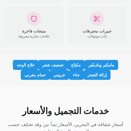
خبيرات محترفات
منتجات فاخرة
إناث موثوقات
علامات تجارية معروفة
مانيكير وباديكير
مكياج
تصفيف شعر
علاج الوجه
إزالة الشعر
حناء
عروس
حمام مغربي
خدمات التجميل والأسعار
أسعار شفافة في البحرين. الأسعار تبدأ من وقد تختلف حسب