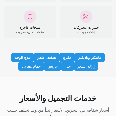
خبيرات محترفات
منتجات فاخرة
إناث موثوقات
علامات تجارية معروفة
مانيكير وباديكير
مكياج
تصفيف شعر
علاج الوجه
إزالة الشعر
حناء
عروس
حمام مغربي
خدمات التجميل والأسعار
أسعار شفافة في البحرين. الأسعار تبدأ من وقد تختلف حسب