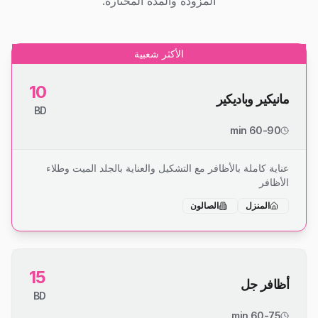
المزودة والمدة المختارة.
الأكثر شعبية
10
مانيكير وباديكير
BD
60-90 min
عناية كاملة بالأظافر مع التشكيل والعناية بالجلد الميت وطلاء
الأظافر
المنزل
الصالون
15
أظافر جل
BD
60-75 min