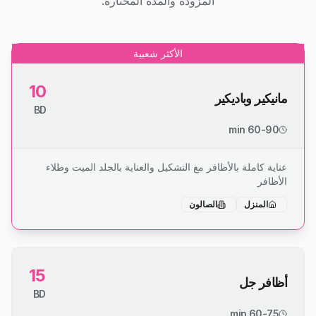
المزودة والمدة المختارة.
الأكثر شعبية
10
مانيكير وباديكير
BD
60-90 min
عناية كاملة بالأظافر مع التشكيل والعناية بالجلد الميت وطلاء
الأظافر
المنزل
الصالون
15
أظافر جل
BD
60-75 min