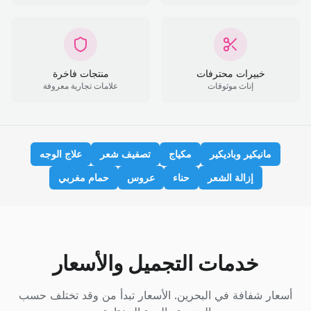
خبيرات محترفات
منتجات فاخرة
إناث موثوقات
علامات تجارية معروفة
مانيكير وباديكير
مكياج
تصفيف شعر
علاج الوجه
إزالة الشعر
حناء
عروس
حمام مغربي
خدمات التجميل والأسعار
أسعار شفافة في البحرين. الأسعار تبدأ من وقد تختلف حسب