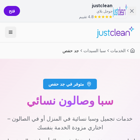
justclean
فتح
جوجل بلاي
4.8 تقييم
الخدمات
سبا السيدات
جد حفص
متوفر في جد حفص
سبا وصالون نسائي
خدمات تجميل وسبا نسائية في المنزل أو في الصالون –
اختاري مزودة الخدمة بنفسك