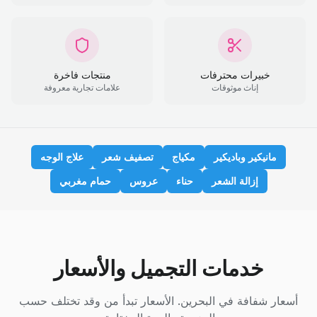
خبيرات محترفات
منتجات فاخرة
إناث موثوقات
علامات تجارية معروفة
مانيكير وباديكير
مكياج
تصفيف شعر
علاج الوجه
إزالة الشعر
حناء
عروس
حمام مغربي
خدمات التجميل والأسعار
أسعار شفافة في البحرين. الأسعار تبدأ من وقد تختلف حسب