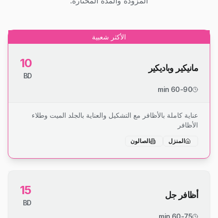
المزودة والمدة المختارة.
الأكثر شعبية
10
مانيكير وباديكير
BD
60-90 min
عناية كاملة بالأظافر مع التشكيل والعناية بالجلد الميت وطلاء
الأظافر
المنزل
الصالون
15
أظافر جل
BD
60-75 min