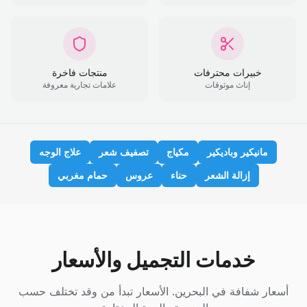
خبيرات محترفات
منتجات فاخرة
إناث موثوقات
علامات تجارية معروفة
مانيكير وباديكير
مكياج
تصفيف شعر
علاج الوجه
إزالة الشعر
حناء
عروس
حمام مغربي
خدمات التجميل والأسعار
أسعار شفافة في البحرين. الأسعار تبدأ من وقد تختلف حسب