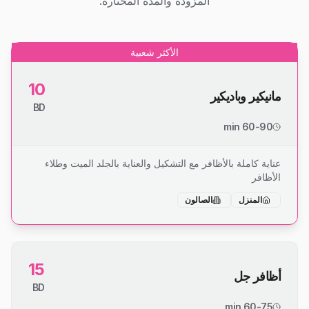
المزودة والمدة المختارة.
الأكثر شعبية
10
مانيكير وباديكير
BD
60-90 min
عناية كاملة بالأظافر مع التشكيل والعناية بالجلد الميت وطلاء
الأظافر
المنزل
الصالون
15
أظافر جل
BD
60-75 min