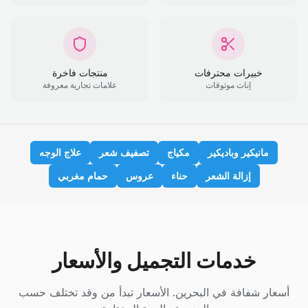
خبيرات محترفات
منتجات فاخرة
إناث موثوقات
علامات تجارية معروفة
مانيكير وباديكير
مكياج
تصفيف شعر
علاج الوجه
إزالة الشعر
حناء
عروس
حمام مغربي
خدمات التجميل والأسعار
أسعار شفافة في البحرين. الأسعار تبدأ من وقد تختلف حسب