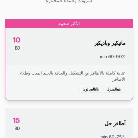
المزودة والمدة المختارة.
الأكثر شعبية
10
مانيكير وباديكير
BD
60-90 min
عناية كاملة بالأظافر مع التشكيل والعناية بالجلد الميت وطلاء
الأظافر
المنزل
الصالون
15
أظافر جل
BD
60-75 min