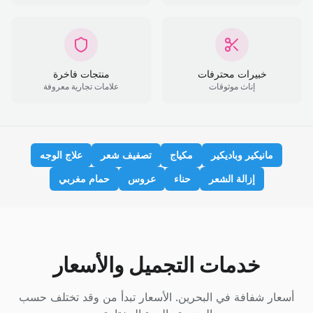
خبيرات محترفات
منتجات فاخرة
إناث موثوقات
علامات تجارية معروفة
مانيكير وباديكير
مكياج
تصفيف شعر
علاج الوجه
إزالة الشعر
حناء
عروس
حمام مغربي
خدمات التجميل والأسعار
أسعار شفافة في البحرين. الأسعار تبدأ من وقد تختلف حسب