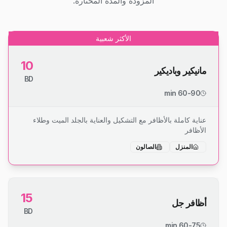
المزودة والمدة المختارة.
الأكثر شعبية
10
مانيكير وباديكير
BD
60-90 min
عناية كاملة بالأظافر مع التشكيل والعناية بالجلد الميت وطلاء
الأظافر
المنزل
الصالون
15
أظافر جل
BD
60-75 min