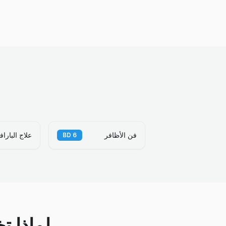
فن الأظافر
علاج الباراف
BD
6
لماذا ت