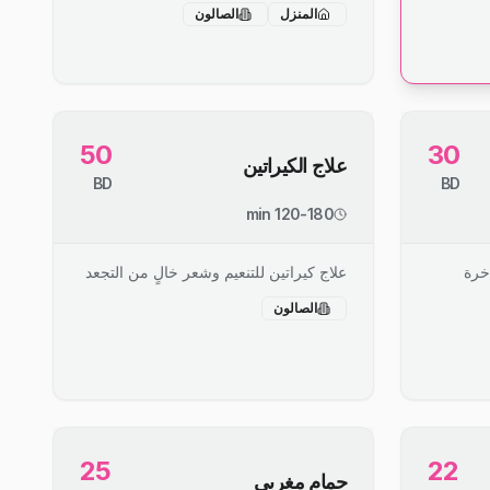
المنزل
الصالون
50
30
علاج الكيراتين
BD
BD
120-180 min
خرة
علاج كيراتين للتنعيم وشعر خالٍ من التجعد
الصالون
25
22
حمام مغربي