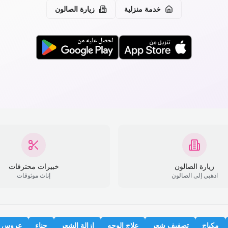
خدمة منزلية
زيارة الصالون
زيارة الصالون
خبيرات محترفات
اذهبي إلى الصالون
إناث موثوقات
مكياج
تصفيف شعر
علاج الوجه
إزالة الشعر
حناء
عروس