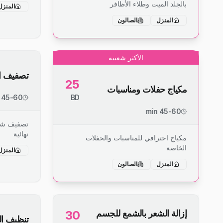
بالجلد الميت وطلاء الأظافر
المنزل
المنزل
الصالون
الأكثر شعبية
تصفيف ا
25
مكياج حفلات ومناسبات
45-60 min
BD
45-60 min
تصفيف شع
نهائية
مكياج احترافي للمناسبات والحفلات
الخاصة
المنزل
المنزل
الصالون
إزالة الشعر بالشمع للجسم
30
تنظيف ال