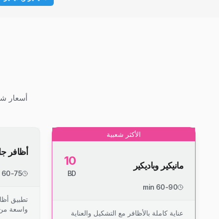
أسعار شف
الأكثر شعبية
أظافر ج
10
مانيكير وباديكير
60-75 min
BD
60-90 min
تطبيق أظا
واسعة من 
عناية كاملة بالأظافر مع التشكيل والعناية