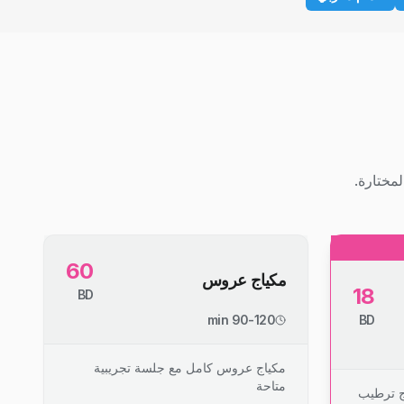
مختارة.
60
مكياج عروس
18
BD
90-120 min
BD
مكياج عروس كامل مع جلسة تجريبية
متاحة
ج ترطيب