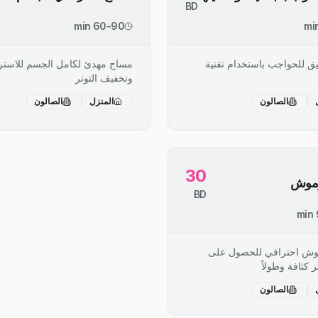
BD
60-90 min
ق للحواجب باستخدام تقنية
مساج مهدئ لكامل الجسم للاستر
وتخفيف التوتر
الصالون
المنزل
الصالون
30
رموش
BD
وش احترافي للحصول على
كثافة وطولاً
الصالون