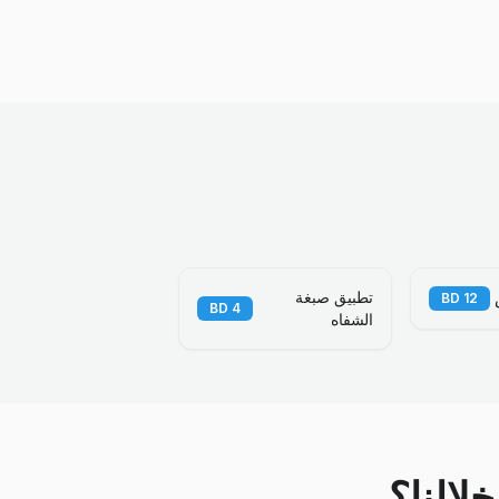
تطبيق صبغة
BD
12
BD
4
الشفاه
لالنا؟