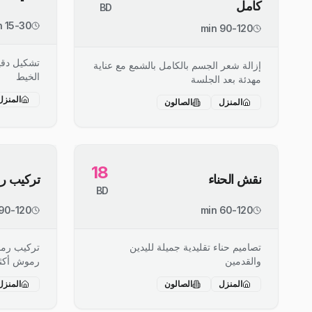
كامل
BD
15-30 min
90-120 min
تشكيل دقي
إزالة شعر الجسم بالكامل بالشمع مع عناية
الخيط
مهدئة بعد الجلسة
المنزل
المنزل
الصالون
18
نقش الحناء
تركيب 
BD
90-120 min
60-120 min
تصاميم حناء تقليدية جميلة لليدين
تركيب رم
والقدمين
رموش أكثر 
المنزل
الصالون
المنزل