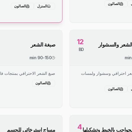
الصالون
المنزل
الصالون
12
لشعر والسشوار
صبغة الشعر
BD
90-150 min
ر احترافي وسشوار ولمسات
صبغ الشعر الاحترافي بمنتجات فا
الصالون
الصالون
4
حواجب بالخيط وتشكيلها
مساج استرخائي للجسم