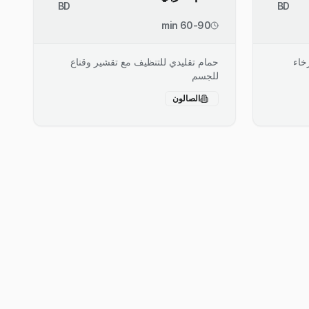
BD
BD
60-90 min
خاء
حمام تقليدي للتنظيف مع تقشير وقناع
للجسم
الصالون