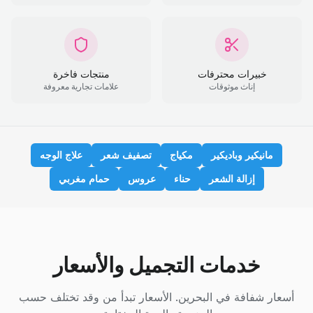
خبيرات محترفات
منتجات فاخرة
إناث موثوقات
علامات تجارية معروفة
مانيكير وباديكير
مكياج
تصفيف شعر
علاج الوجه
إزالة الشعر
حناء
عروس
حمام مغربي
خدمات التجميل والأسعار
أسعار شفافة في البحرين. الأسعار تبدأ من وقد تختلف حسب