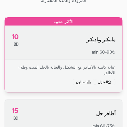
المزودة والمدة المختارة.
الأكثر شعبية
10
مانيكير وباديكير
BD
60-90 min
عناية كاملة بالأظافر مع التشكيل والعناية بالجلد الميت وطلاء
الأظافر
المنزل
الصالون
15
أظافر جل
BD
60-75 min