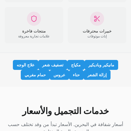
خبيرات محترفات
منتجات فاخرة
إناث موثوقات
علامات تجارية معروفة
مانيكير وباديكير
مكياج
تصفيف شعر
علاج الوجه
إزالة الشعر
حناء
عروس
حمام مغربي
خدمات التجميل والأسعار
أسعار شفافة في البحرين. الأسعار تبدأ من وقد تختلف حسب