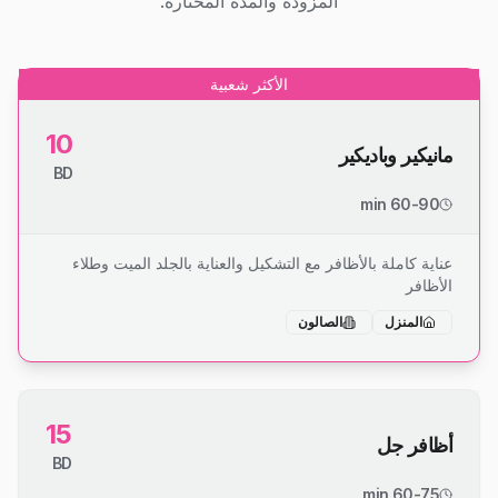
المزودة والمدة المختارة.
الأكثر شعبية
10
مانيكير وباديكير
BD
60-90 min
عناية كاملة بالأظافر مع التشكيل والعناية بالجلد الميت وطلاء
الأظافر
المنزل
الصالون
15
أظافر جل
BD
60-75 min