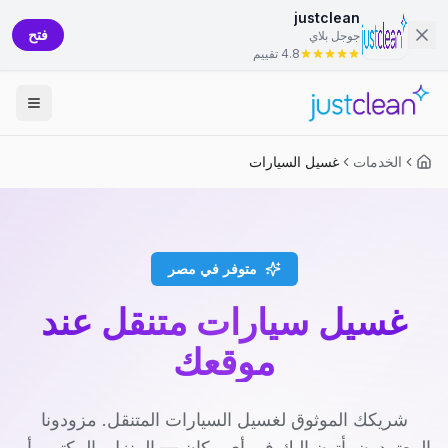
justclean
فتح
جوجل بلاي
4.8 تقييم
الخدمات
غسيل السيارات
متوفر في مصر
غسيل سيارات متنقل عند
موقعك
شريكك الموثوق لغسيل السيارات المتنقل. مزودونا
المعتمدون يأتون إليك في أي مكان — المنزل، المكتب، أو