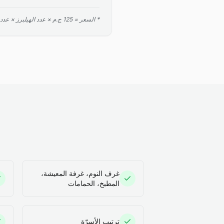
* السعر = 125 ج.م × عدد الهيلبرز × عدد الساعات. الحد الأدنى ساعتان.
غرف النوم، غرفة المعيشة،
المطبخ، الحمامات
ترتيب الأسرّة