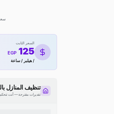
سعر ثابت 125 ج.م لكل ه
السعر الثابت
125
EGP
/ هيلبر / ساعة
تنظيف المنازل با
تقديرات مقترحة — أنت تتحكم 