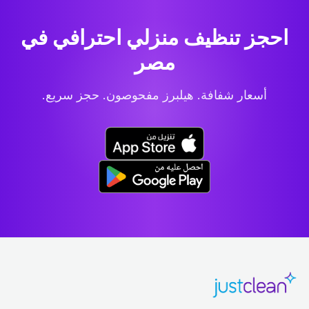
احجز تنظيف منزلي احترافي
في
مصر
أسعار شفافة. هيلبرز مفحوصون. حجز سريع.