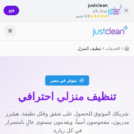
justclean
فتح
جوجل بلاي
4.8 تقييم
الخدمات
تنظيف المنزل
متوفر في مصر
تنظيف منزلي احترافي
شريكك الموثوق للحصول على شقق وفلل نظيفة. هيلبرز
مدربون، مفحوصون أمنياً، ويقدمون مستوى عالٍ باستمرار
في كل زيارة.