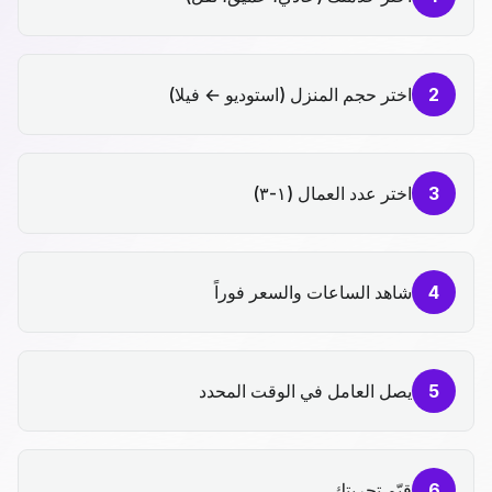
2
اختر حجم المنزل (استوديو ← فيلا)
3
اختر عدد العمال (١-٣)
4
شاهد الساعات والسعر فوراً
5
يصل العامل في الوقت المحدد
6
قيّم تجربتك