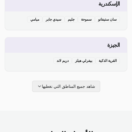
الإسكندرية
سان ستيفانو
سموحة
جليم
سيدي جابر
ميامي
الجيزة
القرية الذكية
بيفرلي هيلز
دريم لاند
شاهد جميع المناطق التي نغطيها