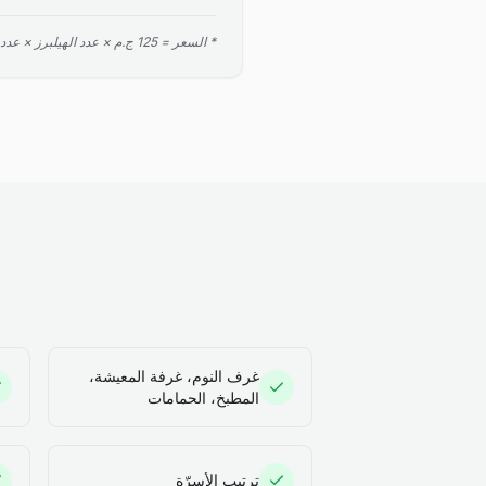
* السعر = 125 ج.م × عدد الهيلبرز × عدد الساعات. الحد الأدنى ساعتان.
غرف النوم، غرفة المعيشة،
المطبخ، الحمامات
ترتيب الأسرّة