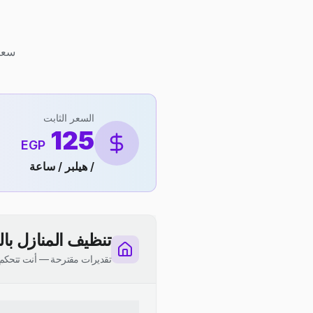
سعر ثابت 125 ج.م لكل ه
السعر الثابت
125
EGP
/ هيلبر / ساعة
تنظيف المنازل با
تقديرات مقترحة — أنت تتحكم 