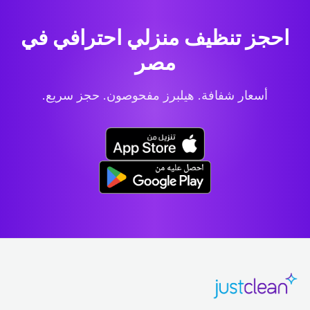
احجز تنظيف منزلي احترافي
في
مصر
أسعار شفافة. هيلبرز مفحوصون. حجز سريع.