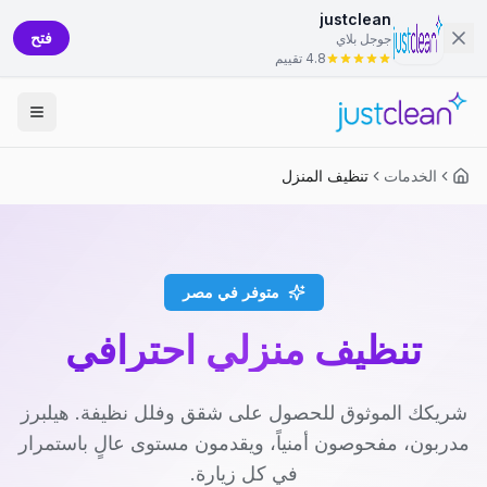
justclean
فتح
جوجل بلاي
4.8 تقييم
الخدمات
تنظيف المنزل
متوفر في مصر
تنظيف منزلي احترافي
شريكك الموثوق للحصول على شقق وفلل نظيفة. هيلبرز
مدربون، مفحوصون أمنياً، ويقدمون مستوى عالٍ باستمرار
في كل زيارة.