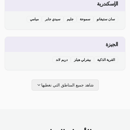
الإسكندرية
سان ستيفانو
سموحة
جليم
سيدي جابر
ميامي
الجيزة
القرية الذكية
بيفرلي هيلز
دريم لاند
شاهد جميع المناطق التي نغطيها