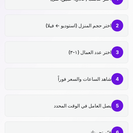
2
اختر حجم المنزل (استوديو ← فيلا)
3
اختر عدد العمال (١-٣)
4
شاهد الساعات والسعر فوراً
5
يصل العامل في الوقت المحدد
6
قيّم تجربتك