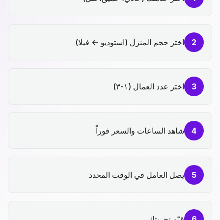
2
اختر حجم المنزل (استوديو ← فيلا)
3
اختر عدد العمال (١-٣)
4
شاهد الساعات والسعر فوراً
5
يصل العامل في الوقت المحدد
6
قيّم تجربتك