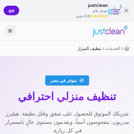
justclean
فتح
جوجل بلاي
4.8 تقييم
الخدمات
تنظيف المنزل
متوفر في مصر
تنظيف منزلي احترافي
شريكك الموثوق للحصول على شقق وفلل نظيفة. هيلبرز
مدربون، مفحوصون أمنياً، ويقدمون مستوى عالٍ باستمرار
في كل زيارة.