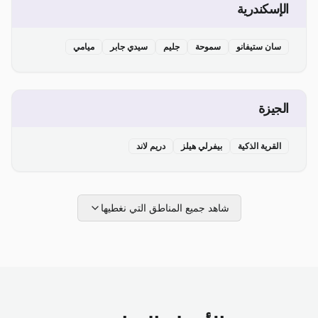
الإسكندرية
سان ستيفانو
سموحة
جليم
سيدي جابر
ميامي
الجيزة
القرية الذكية
بيفرلي هيلز
دريم لاند
شاهد جميع المناطق التي نغطيها