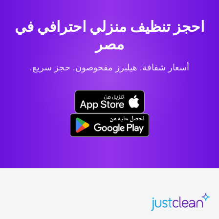
احجز تنظيف منزلي احترافي
في
مصر
أسعار شفافة. هيلبرز مفحوصون. حجز سريع.