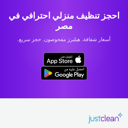
احجز تنظيف منزلي احترافي
في
مصر
أسعار شفافة. هيلبرز مفحوصون. حجز سريع.