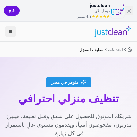
justclean
فتح
جوجل بلاي
4.8 تقييم
الخدمات
تنظيف المنزل
متوفر في مصر
تنظيف منزلي احترافي
شريكك الموثوق للحصول على شقق وفلل نظيفة. هيلبرز
مدربون، مفحوصون أمنياً، ويقدمون مستوى عالٍ باستمرار
في كل زيارة.