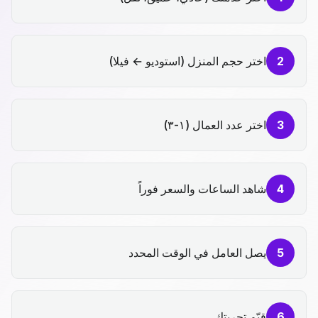
2
اختر حجم المنزل (استوديو ← فيلا)
3
اختر عدد العمال (١-٣)
4
شاهد الساعات والسعر فوراً
5
يصل العامل في الوقت المحدد
6
قيّم تجربتك