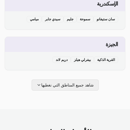
الإسكندرية
سان ستيفانو
سموحة
جليم
سيدي جابر
ميامي
الجيزة
القرية الذكية
بيفرلي هيلز
دريم لاند
شاهد جميع المناطق التي نغطيها