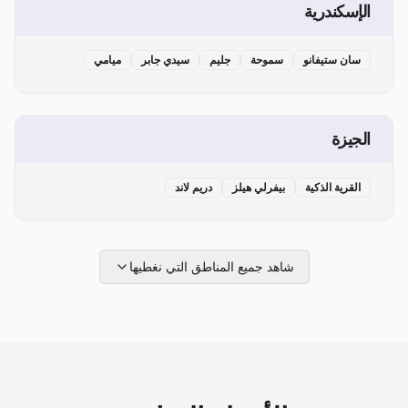
الإسكندرية
سان ستيفانو
سموحة
جليم
سيدي جابر
ميامي
الجيزة
القرية الذكية
بيفرلي هيلز
دريم لاند
شاهد جميع المناطق التي نغطيها