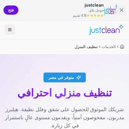
justclean
فتح
جوجل بلاي
4.8 تقييم
الخدمات
تنظيف المنزل
متوفر في مصر
تنظيف منزلي احترافي
شريكك الموثوق للحصول على شقق وفلل نظيفة. هيلبرز
مدربون، مفحوصون أمنياً، ويقدمون مستوى عالٍ باستمرار
في كل زيارة.