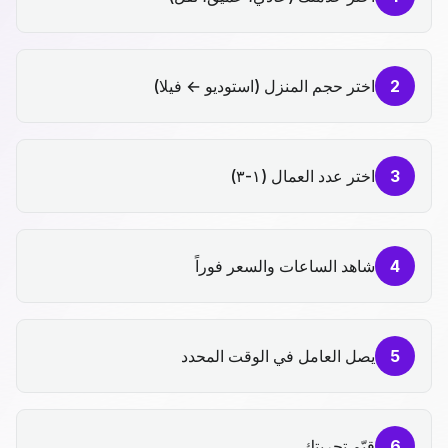
2
اختر حجم المنزل (استوديو ← فيلا)
3
اختر عدد العمال (١-٣)
4
شاهد الساعات والسعر فوراً
5
يصل العامل في الوقت المحدد
6
قيّم تجربتك