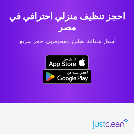
احجز تنظيف منزلي احترافي
في
مصر
أسعار شفافة. هيلبرز مفحوصون. حجز سريع.