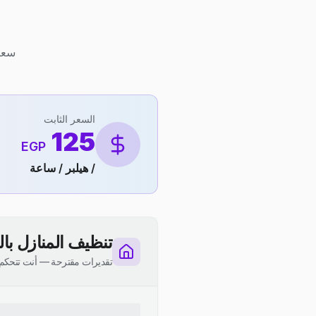
سعر ثابت 125 ج.م لكل ه
السعر الثابت
125
EGP
/ هيلبر / ساعة
تنظيف المنازل با
تقديرات مقترحة — أنت تتحكم 