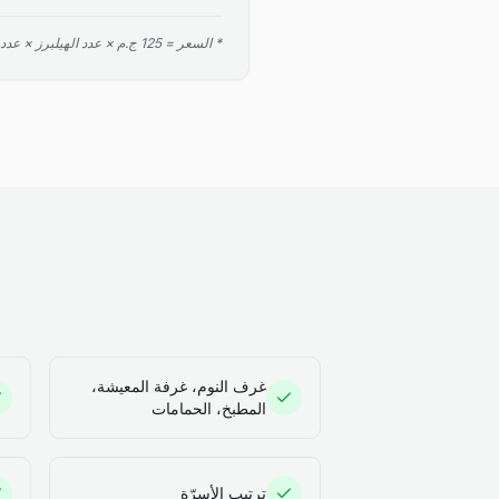
* السعر = 125 ج.م × عدد الهيلبرز × عدد الساعات. الحد الأدنى ساعتان.
غرف النوم، غرفة المعيشة،
المطبخ، الحمامات
ترتيب الأسرّة