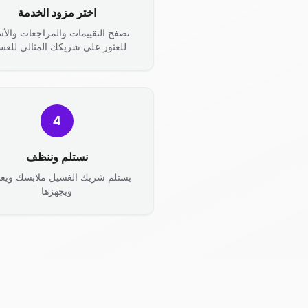
اختر مزود الخدمة
تصفح التقييمات والمراجعات والأس
للعثور على شريكك المثالي للغس
4
نستلم وننظف
يستلم شريك الغسيل ملابسك ويعال
ويجهزها