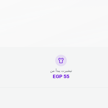
تيشيرت يبدأ من
EGP
55