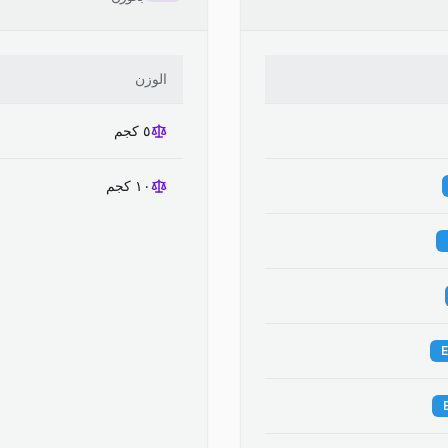
الوزن
٥ كجم
١٠ كجم