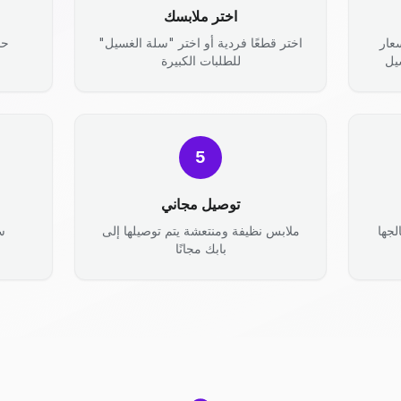
اختر ملابسك
عار
اختر قطعًا فردية أو اختر "سلة الغسيل"
حد
يل
للطلبات الكبيرة
5
توصيل مجاني
جها
ملابس نظيفة ومنتعشة يتم توصيلها إلى
س
بابك مجانًا