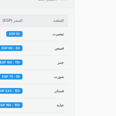
القطعة
السعر
(
EGP
)
تيشيرت
55 EGP
قميص
60 - 80 EGP
جينز
110 - 150 EGP
شورت
55 - 75 EGP
فستان
150 - 220 EGP
عباية
100 - 160 EGP