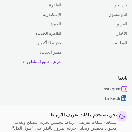
من نحن
القاهرة
المؤسسون
الإسكندرية
الفريق
الجيزة
الأخبار
القاهرة الجديدة
الوظائف
مدينة 6 أكتوبر
مصر الجديدة
عرض جميع المناطق ←
تابعنا
Instagram
LinkedIn
نحن نستخدم ملفات تعريف الارتباط
نستخدم ملفات تعريف الارتباط لتحسين تجربة التصفح وتقديم
© 2026 جست كلين. جميع الحقوق محفوظة.
محتوى مخصص وتحليل حركة المرور. بالنقر على "قبول الكل"،
إعدادات ملفات تعريف الارتباط
|
الشروط والأحكام
|
سياسة الخصوصية