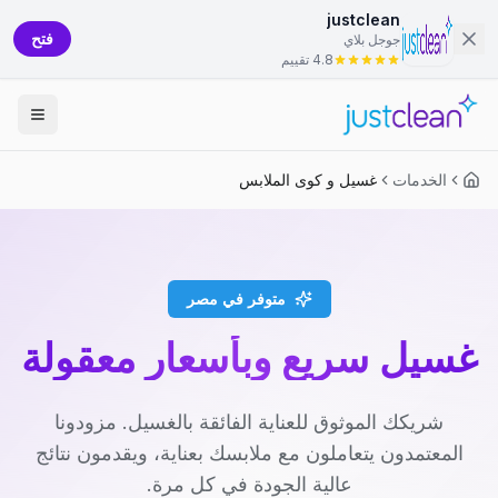
justclean
فتح
جوجل بلاي
4.8 تقييم
الخدمات
غسيل و كوى الملابس
متوفر في مصر
غسيل سريع وبأسعار معقولة
شريكك الموثوق للعناية الفائقة بالغسيل. مزودونا
المعتمدون يتعاملون مع ملابسك بعناية، ويقدمون نتائج
عالية الجودة في كل مرة.