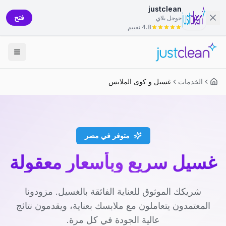
justclean
فتح
جوجل بلاي
4.8 تقييم
الخدمات
غسيل و كوى الملابس
متوفر في مصر
غسيل سريع وبأسعار معقولة
شريكك الموثوق للعناية الفائقة بالغسيل. مزودونا
المعتمدون يتعاملون مع ملابسك بعناية، ويقدمون نتائج
عالية الجودة في كل مرة.