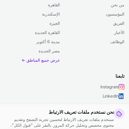
من نحن
القاهرة
المؤسسون
الإسكندرية
الفريق
الجيزة
الأخبار
القاهرة الجديدة
الوظائف
مدينة 6 أكتوبر
مصر الجديدة
عرض جميع المناطق ←
تابعنا
Instagram
LinkedIn
نحن نستخدم ملفات تعريف الارتباط
نستخدم ملفات تعريف الارتباط لتحسين تجربة التصفح وتقديم
© 2026 جست كلين. جميع الحقوق محفوظة.
محتوى مخصص وتحليل حركة المرور. بالنقر على "قبول الكل"،
إعدادات ملفات تعريف الارتباط
|
الشروط والأحكام
|
سياسة الخصوصية