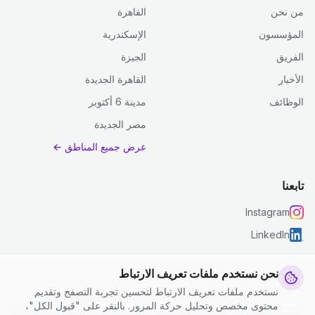
من نحن
القاهرة
المؤسسون
الإسكندرية
الفريق
الجيزة
الأخبار
القاهرة الجديدة
الوظائف
مدينة 6 أكتوبر
مصر الجديدة
عرض جميع المناطق ←
تابعنا
Instagram
LinkedIn
نحن نستخدم ملفات تعريف الارتباط
نستخدم ملفات تعريف الارتباط لتحسين تجربة التصفح وتقديم
© 2026 جست كلين. جميع الحقوق محفوظة.
محتوى مخصص وتحليل حركة المرور. بالنقر على "قبول الكل"،
إعدادات ملفات تعريف الارتباط
|
الشروط والأحكام
|
سياسة الخصوصية