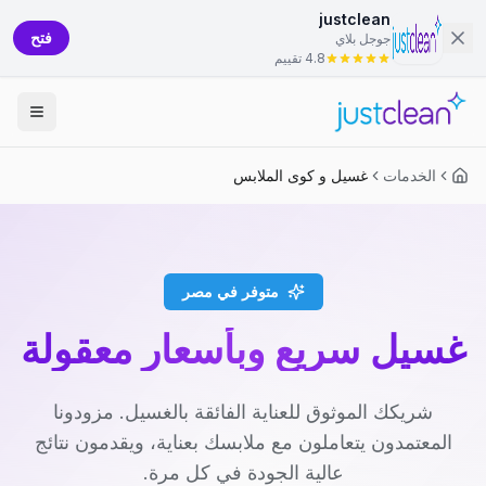
justclean
فتح
جوجل بلاي
4.8 تقييم
الخدمات
غسيل و كوى الملابس
متوفر في مصر
غسيل سريع وبأسعار معقولة
شريكك الموثوق للعناية الفائقة بالغسيل. مزودونا
المعتمدون يتعاملون مع ملابسك بعناية، ويقدمون نتائج
عالية الجودة في كل مرة.