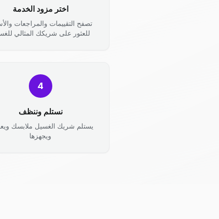
اختر مزود الخدمة
تصفح التقييمات والمراجعات والأس
للعثور على شريكك المثالي للغس
4
نستلم وننظف
يستلم شريك الغسيل ملابسك ويعال
ويجهزها