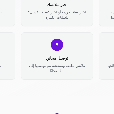
اختر ملابسك
عار
اختر قطعًا فردية أو اختر "سلة الغسيل"
حد
يل
للطلبات الكبيرة
5
توصيل مجاني
جها
ملابس نظيفة ومنتعشة يتم توصيلها إلى
س
بابك مجانًا