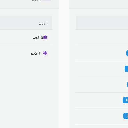
الوزن
٥ كجم
١٠ كجم