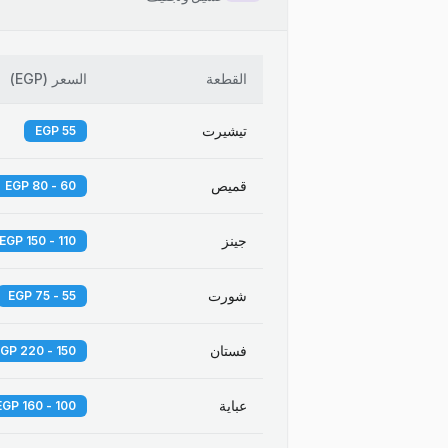
القطعة
السعر
(
EGP
)
تيشيرت
55 EGP
قميص
60 - 80 EGP
جينز
110 - 150 EGP
شورت
55 - 75 EGP
فستان
150 - 220 EGP
عباية
100 - 160 EGP