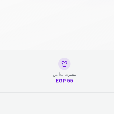
تيشيرت يبدأ من
EGP
55