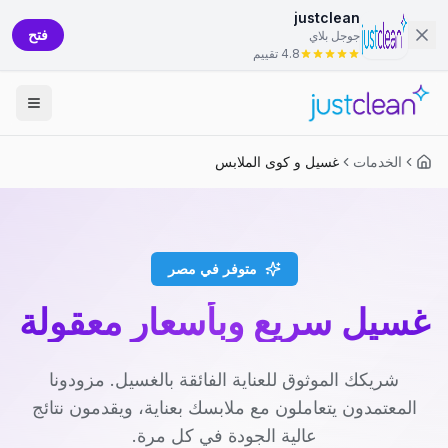
justclean
فتح
جوجل بلاي
4.8 تقييم
الخدمات
غسيل و كوى الملابس
متوفر في مصر
غسيل سريع وبأسعار معقولة
شريكك الموثوق للعناية الفائقة بالغسيل. مزودونا
المعتمدون يتعاملون مع ملابسك بعناية، ويقدمون نتائج
عالية الجودة في كل مرة.