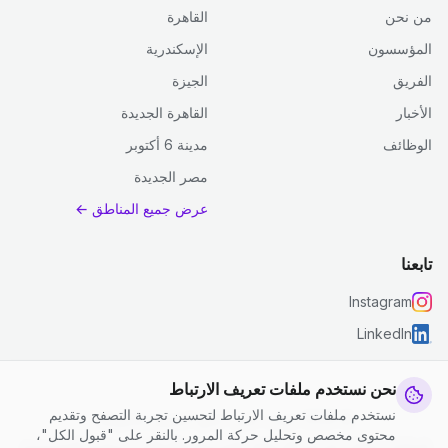
من نحن
القاهرة
المؤسسون
الإسكندرية
الفريق
الجيزة
الأخبار
القاهرة الجديدة
الوظائف
مدينة 6 أكتوبر
مصر الجديدة
عرض جميع المناطق ←
تابعنا
Instagram
LinkedIn
نحن نستخدم ملفات تعريف الارتباط
نستخدم ملفات تعريف الارتباط لتحسين تجربة التصفح وتقديم
© 2026 جست كلين. جميع الحقوق محفوظة.
محتوى مخصص وتحليل حركة المرور. بالنقر على "قبول الكل"،
إعدادات ملفات تعريف الارتباط
|
الشروط والأحكام
|
سياسة الخصوصية