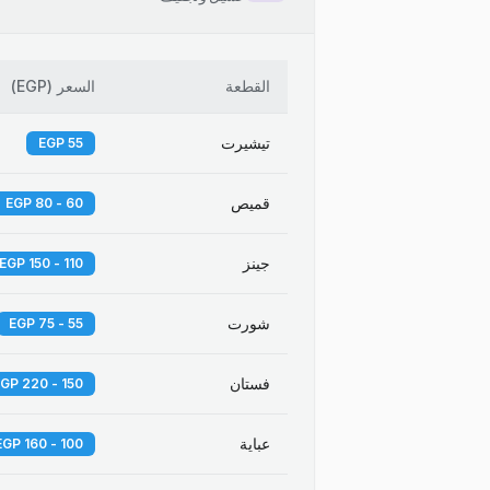
القطعة
السعر
(
EGP
)
تيشيرت
55 EGP
قميص
60 - 80 EGP
جينز
110 - 150 EGP
شورت
55 - 75 EGP
فستان
150 - 220 EGP
عباية
100 - 160 EGP