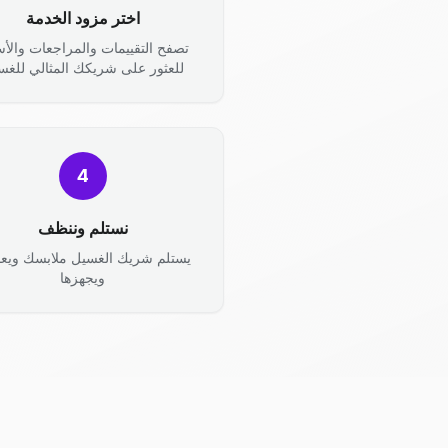
اختر مزود الخدمة
تصفح التقييمات والمراجعات والأس
للعثور على شريكك المثالي للغس
4
نستلم وننظف
يستلم شريك الغسيل ملابسك ويعال
ويجهزها