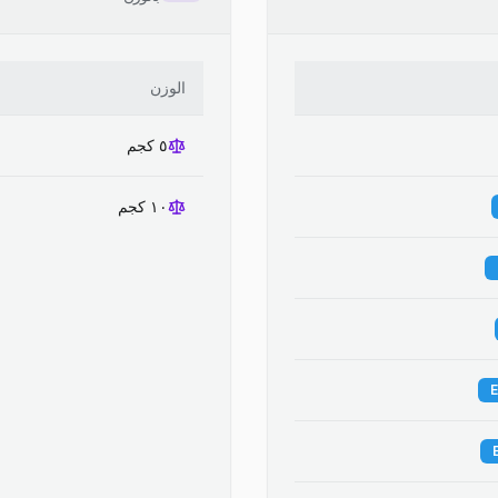
الوزن
٥ كجم
١٠ كجم