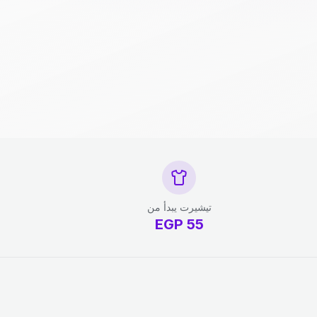
تيشيرت يبدأ من
EGP
55