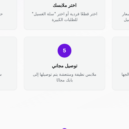
اختر ملابسك
عار
اختر قطعًا فردية أو اختر "سلة الغسيل"
حد
يل
للطلبات الكبيرة
5
توصيل مجاني
جها
ملابس نظيفة ومنتعشة يتم توصيلها إلى
س
بابك مجانًا