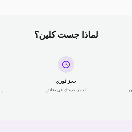
لماذا جست كلين؟
حجز فوري
ن
احجز خدمتك في دقائق
رض