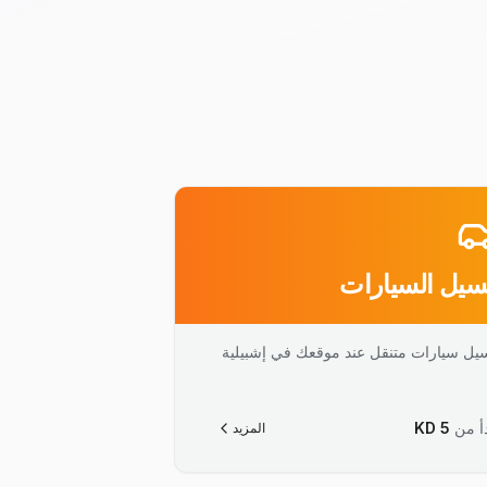
يل السيارات
يل سيارات متنقل عند موقعك في إشبيلية
أ من
5
KD
المزيد