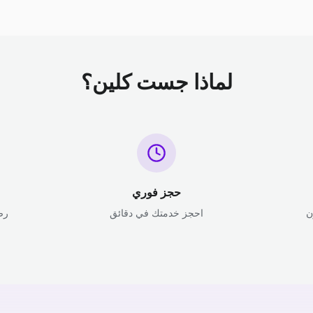
لماذا جست كلين؟
حجز فوري
ن
احجز خدمتك في دقائق
رض