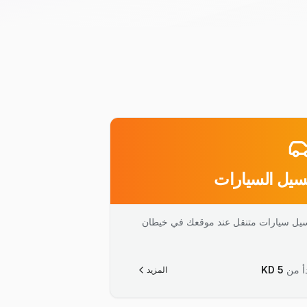
يل السيارات
يل سيارات متنقل عند موقعك في خيطان
أ من
5
KD
المزيد