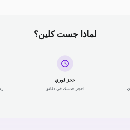
لماذا جست كلين؟
حجز فوري
ن
احجز خدمتك في دقائق
رض