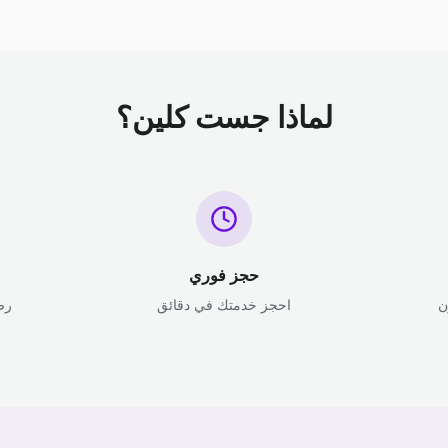
لماذا جست كلين؟
حجز فوري
ن
احجز خدمتك في دقائق
رض