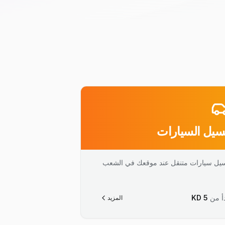
يل السيارات
يل سيارات متنقل عند موقعك في الشعب
أ من
5
KD
المزيد