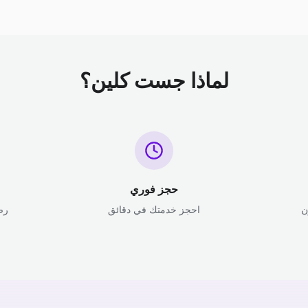
لماذا جست كلين؟
حجز فوري
ن
احجز خدمتك في دقائق
رض