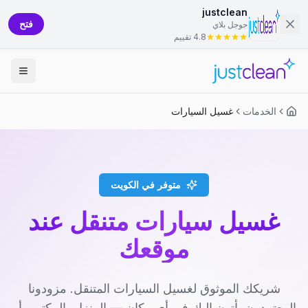
justclean
فتح
جوجل بلاي
4.8 تقييم
الخدمات
غسيل السيارات
متوفر في الكويت
غسيل سيارات متنقل عند
موقعك
شريكك الموثوق لغسيل السيارات المتنقل. مزودونا
المعتمدون يأتون إليك في أي مكان — المنزل، المكتب، أو