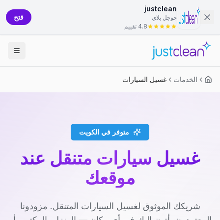
justclean
فتح
جوجل بلاي
4.8 تقييم
الخدمات
غسيل السيارات
متوفر في الكويت
غسيل سيارات متنقل عند
موقعك
شريكك الموثوق لغسيل السيارات المتنقل. مزودونا
المعتمدون يأتون إليك في أي مكان — المنزل، المكتب، أو