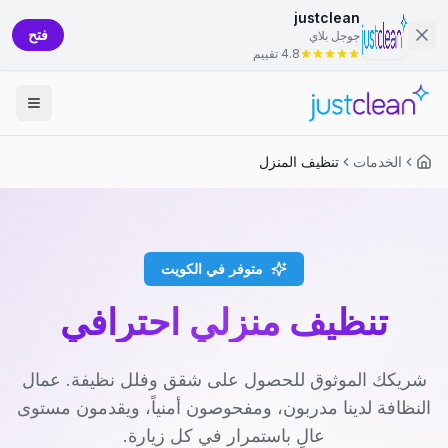
justclean
فتح
جوجل بلاي
4.8 تقييم
الخدمات
تنظيف المنزل
متوفر في الكويت
تنظيف منزلي احترافي
شريكك الموثوق للحصول على شقق وفلل نظيفة. عمال
النظافة لدينا مدربون، ومفحوصون أمنياً، ويقدمون مستوى
عالٍ باستمرار في كل زيارة.