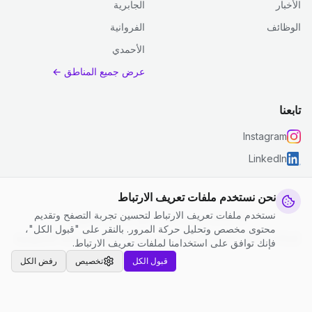
الأخبار
الجابرية
الوظائف
الفروانية
الأحمدي
عرض جميع المناطق ←
تابعنا
Instagram
LinkedIn
نحن نستخدم ملفات تعريف الارتباط
نستخدم ملفات تعريف الارتباط لتحسين تجربة التصفح وتقديم
© 2026 جست كلين. جميع الحقوق محفوظة.
محتوى مخصص وتحليل حركة المرور. بالنقر على "قبول الكل"،
إعدادات ملفات تعريف الارتباط
|
الشروط والأحكام
|
سياسة الخصوصية
فإنك توافق على استخدامنا لملفات تعريف الارتباط.
قبول الكل
تخصيص
رفض الكل