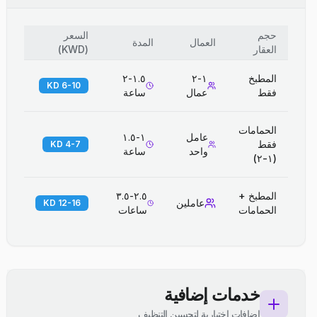
حجم
السعر
العمال
المدة
العقار
(
KWD
)
المطبخ
١-٢
١.٥-٢
6-10 KD
فقط
عمال
ساعة
الحمامات
عامل
١-١.٥
فقط
4-7 KD
واحد
ساعة
(١-٢)
المطبخ +
٢.٥-٣.٥
عاملين
12-16 KD
الحمامات
ساعات
خدمات إضافية
إضافات اختيارية لتحسين التنظيف