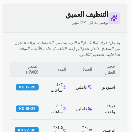
التنظيف العميق
يوصى به كل ٢-٣ أشهر
يشمل: فرك البلاط، إزالة الترسبات من الحمامات، إزالة الدهون
من المطبخ، داخل الخزائن (عند الطلب)، خلف الأثاث، النوافذ
الداخلية، التعقيم الكامل.
حجم
السعر
العمال
المدة
العقار
(
KWD
)
٣-٤
استوديو
عاملين
15-20 KD
ساعات
غرفة
٤-٥
عاملين
18-25 KD
واحدة
ساعات
٤.٥-٦
٢-٣
غرفتين
22-30 KD