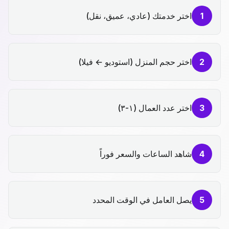
1
اختر خدمتك (عادي، عميق، نقل)
2
اختر حجم المنزل (استوديو ← فيلا)
3
اختر عدد العمال (١-٣)
4
شاهد الساعات والسعر فوراً
5
يصل العامل في الوقت المحدد