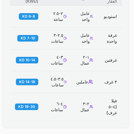
العقار
(
KWD
)
عامل
٢-٢.٥
استوديو
6-8 KD
واحد
ساعة
غرفة
عامل
٢.٥-٣
7-10 KD
واحدة
واحد
ساعات
٣-٤
١-٢
غرفتين
10-14 KD
عمال
ساعات
٣.٥-٤.٥
٣ غرف
عاملين
14-18 KD
ساعات
فيلا
٤-٦
٢-٣
(٤-٥
18-30 KD
عمال
ساعات
غرف)