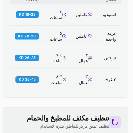
٤
استوديو
عاملين
18-22 KD
ساعات
غرفة
٥
عاملين
20-28 KD
واحدة
ساعات
٥-٧
٣
غرفتين
26-35 KD
عمال
ساعات
٦-٨
٣
٣ غرف
35-45 KD
عمال
ساعات
تنظيف مكثف للمطبخ والحمام
تنظيف عميق مركز للمناطق كثيرة الاستخدام