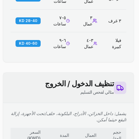
عمال
ساعات
٥-٧
٣
٣ غرف
28-40 KD
عمال
ساعات
فيلا
٣-٤
٦-٩
40-60 KD
كبيرة
عمال
ساعات
تنظيف الدخول / الخروج
مثالي لفحص التسليم
يشمل: داخل الخزائن، الأدراج، البلكونة، خلف/تحت الأجهزة، إزالة
البقع حيثما أمكن.
حجم
السعر
العمال
المدة
العقار
(
KWD
)