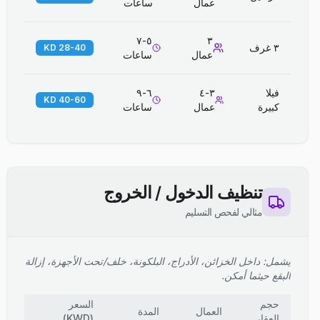
عمال
ساعات
٥-٧
٣
٣ غرف
28-40 KD
عمال
ساعات
فيلا
٣-٤
٦-٩
40-60 KD
كبيرة
عمال
ساعات
تنظيف الدخول / الخروج
مثالي لفحص التسليم
يشمل: داخل الخزائن، الأدراج، البلكونة، خلف/تحت الأجهزة، إزالة
البقع حيثما أمكن.
حجم
السعر
العمال
المدة
العقار
(
KWD
)