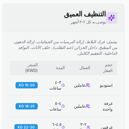
التنظيف العميق
يوصى به كل ٢-٣ أشهر
يشمل: فرك البلاط، إزالة الترسبات من الحمامات، إزالة الدهون
من المطبخ، داخل الخزائن (عند الطلب)، خلف الأثاث، النوافذ
الداخلية، التعقيم الكامل.
حجم
السعر
العمال
المدة
العقار
(
KWD
)
٣-٤
استوديو
عاملين
15-20 KD
ساعات
غرفة
٤-٥
عاملين
18-25 KD
واحدة
ساعات
٤.٥-٦
٢-٣
غرفتين
22-30 KD