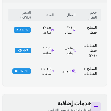
حجم
السعر
العمال
المدة
العقار
(
KWD
)
المطبخ
١-٢
١.٥-٢
6-10 KD
فقط
عمال
ساعة
الحمامات
عامل
١-١.٥
فقط
4-7 KD
واحد
ساعة
(١-٢)
المطبخ +
٢.٥-٣.٥
عاملين
12-16 KD
الحمامات
ساعات
خدمات إضافية
إضافات اختيارية لتحسين التنظيف