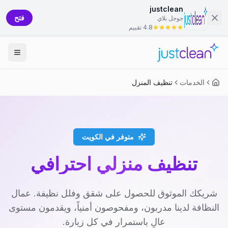
justclean
فتح
جوجل بلاي
4.8 تقييم
الخدمات
تنظيف المنزل
متوفر في الكويت
تنظيف منزلي احترافي
شريكك الموثوق للحصول على شقق وفلل نظيفة. عمال
النظافة لدينا مدربون، ومفحوصون أمنياً، ويقدمون مستوى
عالٍ باستمرار في كل زيارة.