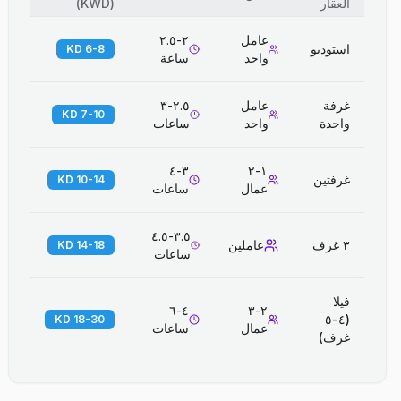
العقار
(
KWD
)
عامل
٢-٢.٥
استوديو
6-8 KD
واحد
ساعة
غرفة
عامل
٢.٥-٣
7-10 KD
واحدة
واحد
ساعات
٣-٤
١-٢
غرفتين
10-14 KD
عمال
ساعات
٣.٥-٤.٥
٣ غرف
عاملين
14-18 KD
ساعات
فيلا
٤-٦
٢-٣
(٤-٥
18-30 KD
عمال
ساعات
غرف)