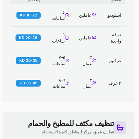
٤
استوديو
عاملين
18-22 KD
ساعات
غرفة
٥
عاملين
20-28 KD
واحدة
ساعات
٥-٧
٣
غرفتين
26-35 KD
عمال
ساعات
٦-٨
٣
٣ غرف
35-45 KD
عمال
ساعات
تنظيف مكثف للمطبخ والحمام
تنظيف عميق مركز للمناطق كثيرة الاستخدام