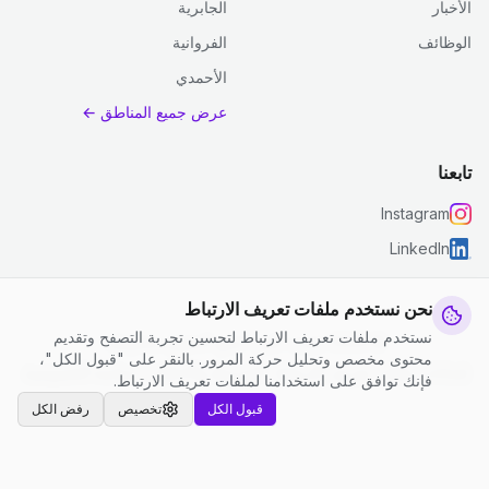
الأخبار
الجابرية
الوظائف
الفروانية
الأحمدي
عرض جميع المناطق ←
تابعنا
Instagram
LinkedIn
نحن نستخدم ملفات تعريف الارتباط
نستخدم ملفات تعريف الارتباط لتحسين تجربة التصفح وتقديم
© 2026 جست كلين. جميع الحقوق محفوظة.
محتوى مخصص وتحليل حركة المرور. بالنقر على "قبول الكل"،
إعدادات ملفات تعريف الارتباط
|
الشروط والأحكام
|
سياسة الخصوصية
فإنك توافق على استخدامنا لملفات تعريف الارتباط.
قبول الكل
تخصيص
رفض الكل