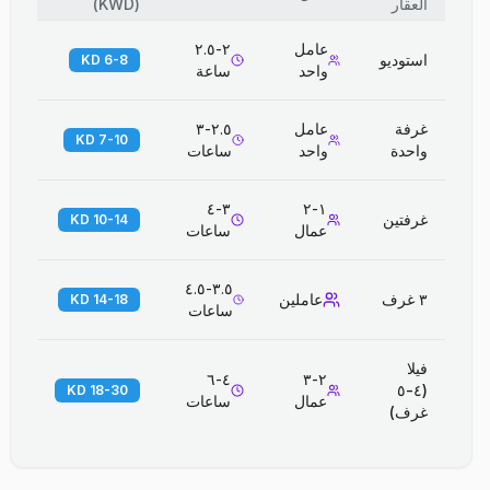
العقار
(
KWD
)
عامل
٢-٢.٥
استوديو
6-8 KD
واحد
ساعة
غرفة
عامل
٢.٥-٣
7-10 KD
واحدة
واحد
ساعات
٣-٤
١-٢
غرفتين
10-14 KD
عمال
ساعات
٣.٥-٤.٥
٣ غرف
عاملين
14-18 KD
ساعات
فيلا
٤-٦
٢-٣
(٤-٥
18-30 KD
عمال
ساعات
غرف)