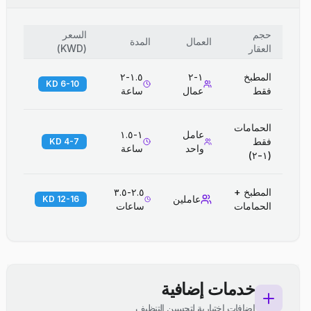
حجم
السعر
العمال
المدة
العقار
(
KWD
)
المطبخ
١-٢
١.٥-٢
6-10 KD
فقط
عمال
ساعة
الحمامات
عامل
١-١.٥
فقط
4-7 KD
واحد
ساعة
(١-٢)
المطبخ +
٢.٥-٣.٥
عاملين
12-16 KD
الحمامات
ساعات
خدمات إضافية
إضافات اختيارية لتحسين التنظيف