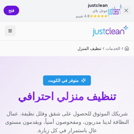
justclean
فتح
جوجل بلاي
4.8 تقييم
الخدمات
تنظيف المنزل
متوفر في الكويت
تنظيف منزلي احترافي
شريكك الموثوق للحصول على شقق وفلل نظيفة. عمال
النظافة لدينا مدربون، ومفحوصون أمنياً، ويقدمون مستوى
عالٍ باستمرار في كل زيارة.