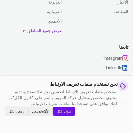
الأخبار
الجابرية
الوظائف
الفروانية
الأحمدي
عرض جميع المناطق ←
تابعنا
Instagram
LinkedIn
نحن نستخدم ملفات تعريف الارتباط
نستخدم ملفات تعريف الارتباط لتحسين تجربة التصفح وتقديم
© 2026 جست كلين. جميع الحقوق محفوظة.
محتوى مخصص وتحليل حركة المرور. بالنقر على "قبول الكل"،
إعدادات ملفات تعريف الارتباط
|
الشروط والأحكام
|
سياسة الخصوصية
فإنك توافق على استخدامنا لملفات تعريف الارتباط.
قبول الكل
تخصيص
رفض الكل