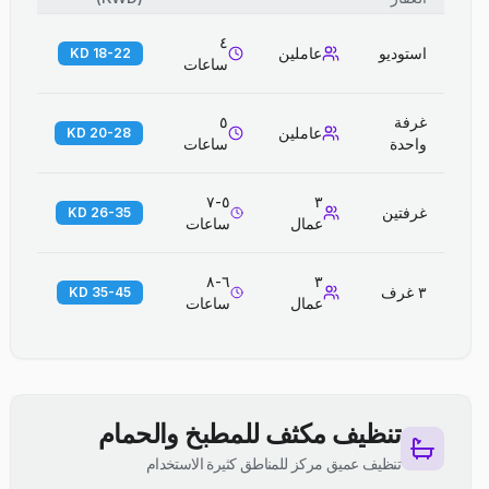
٤
استوديو
عاملين
18-22 KD
ساعات
غرفة
٥
عاملين
20-28 KD
واحدة
ساعات
٥-٧
٣
غرفتين
26-35 KD
عمال
ساعات
٦-٨
٣
٣ غرف
35-45 KD
عمال
ساعات
تنظيف مكثف للمطبخ والحمام
تنظيف عميق مركز للمناطق كثيرة الاستخدام