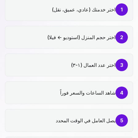
1
اختر خدمتك (عادي، عميق، نقل)
2
اختر حجم المنزل (استوديو ← فيلا)
3
اختر عدد العمال (١-٣)
4
شاهد الساعات والسعر فوراً
5
يصل العامل في الوقت المحدد