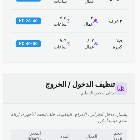
عمال
ساعات
٥-٧
٣
٣ غرف
28-40 KD
عمال
ساعات
فيلا
٣-٤
٦-٩
40-60 KD
كبيرة
عمال
ساعات
تنظيف الدخول / الخروج
مثالي لفحص التسليم
يشمل: داخل الخزائن، الأدراج، البلكونة، خلف/تحت الأجهزة، إزالة
البقع حيثما أمكن.
حجم
السعر
العمال
المدة
العقار
(
KWD
)