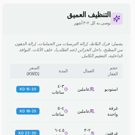
التنظيف العميق
يوصى به كل ٢-٣ أشهر
يشمل: فرك البلاط، إزالة الترسبات من الحمامات، إزالة الدهون
من المطبخ، داخل الخزائن (عند الطلب)، خلف الأثاث، النوافذ
الداخلية، التعقيم الكامل.
حجم
السعر
العمال
المدة
العقار
(
KWD
)
٣-٤
استوديو
عاملين
15-20 KD
ساعات
غرفة
٤-٥
عاملين
18-25 KD
واحدة
ساعات
٤.٥-٦
٢-٣
غرفتين
22-30 KD