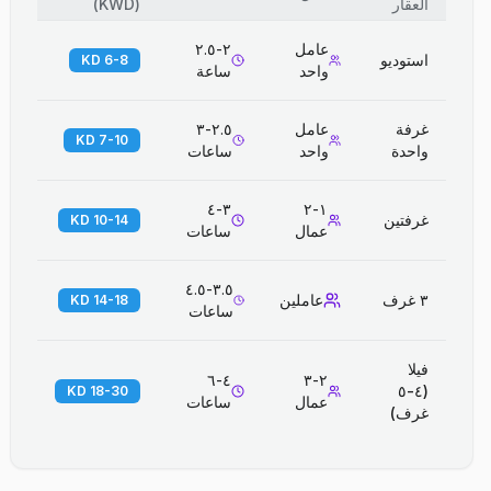
العقار
(
KWD
)
عامل
٢-٢.٥
استوديو
6-8 KD
واحد
ساعة
غرفة
عامل
٢.٥-٣
7-10 KD
واحدة
واحد
ساعات
٣-٤
١-٢
غرفتين
10-14 KD
عمال
ساعات
٣.٥-٤.٥
٣ غرف
عاملين
14-18 KD
ساعات
فيلا
٤-٦
٢-٣
(٤-٥
18-30 KD
عمال
ساعات
غرف)