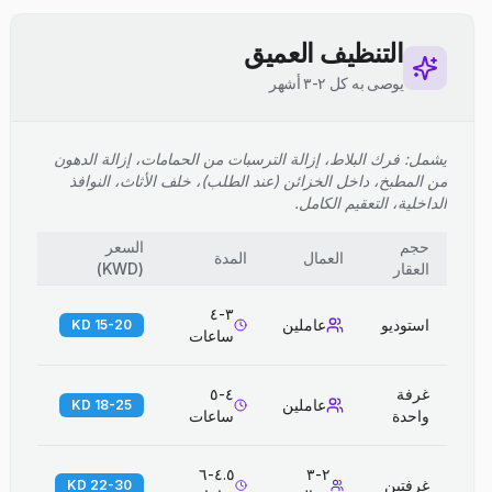
التنظيف العميق
يوصى به كل ٢-٣ أشهر
يشمل: فرك البلاط، إزالة الترسبات من الحمامات، إزالة الدهون
من المطبخ، داخل الخزائن (عند الطلب)، خلف الأثاث، النوافذ
الداخلية، التعقيم الكامل.
حجم
السعر
العمال
المدة
العقار
(
KWD
)
٣-٤
استوديو
عاملين
15-20 KD
ساعات
غرفة
٤-٥
عاملين
18-25 KD
واحدة
ساعات
٤.٥-٦
٢-٣
غرفتين
22-30 KD