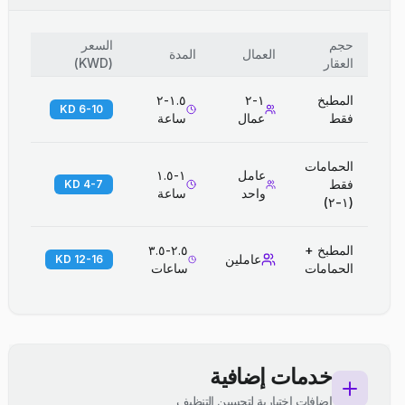
حجم
السعر
العمال
المدة
العقار
(
KWD
)
المطبخ
١-٢
١.٥-٢
6-10 KD
فقط
عمال
ساعة
الحمامات
عامل
١-١.٥
فقط
4-7 KD
واحد
ساعة
(١-٢)
المطبخ +
٢.٥-٣.٥
عاملين
12-16 KD
الحمامات
ساعات
خدمات إضافية
إضافات اختيارية لتحسين التنظيف