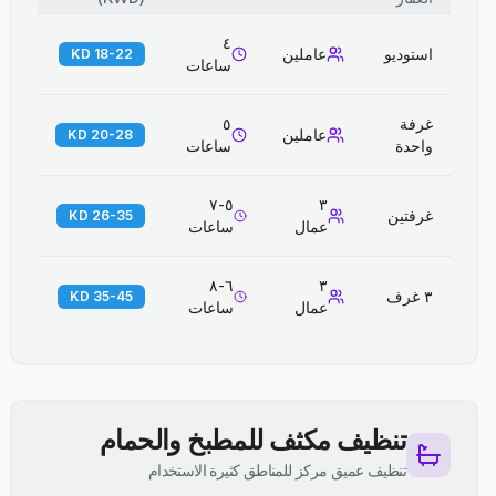
٤
استوديو
عاملين
18-22 KD
ساعات
غرفة
٥
عاملين
20-28 KD
واحدة
ساعات
٥-٧
٣
غرفتين
26-35 KD
عمال
ساعات
٦-٨
٣
٣ غرف
35-45 KD
عمال
ساعات
تنظيف مكثف للمطبخ والحمام
تنظيف عميق مركز للمناطق كثيرة الاستخدام