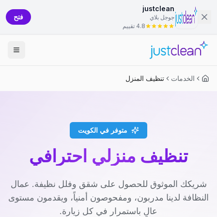
justclean
فتح
جوجل بلاي
4.8 تقييم
الخدمات
تنظيف المنزل
متوفر في الكويت
تنظيف منزلي احترافي
شريكك الموثوق للحصول على شقق وفلل نظيفة. عمال
النظافة لدينا مدربون، ومفحوصون أمنياً، ويقدمون مستوى
عالٍ باستمرار في كل زيارة.