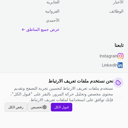
الأخبار
الجابرية
الوظائف
الفروانية
الأحمدي
عرض جميع المناطق ←
تابعنا
Instagram
LinkedIn
نحن نستخدم ملفات تعريف الارتباط
نستخدم ملفات تعريف الارتباط لتحسين تجربة التصفح وتقديم
© 2026 جست كلين. جميع الحقوق محفوظة.
محتوى مخصص وتحليل حركة المرور. بالنقر على "قبول الكل"،
إعدادات ملفات تعريف الارتباط
|
الشروط والأحكام
|
سياسة الخصوصية
فإنك توافق على استخدامنا لملفات تعريف الارتباط.
قبول الكل
تخصيص
رفض الكل