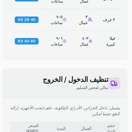
عمال
ساعات
٥-٧
٣
٣ غرف
28-40 KD
عمال
ساعات
فيلا
٣-٤
٦-٩
40-60 KD
كبيرة
عمال
ساعات
تنظيف الدخول / الخروج
مثالي لفحص التسليم
يشمل: داخل الخزائن، الأدراج، البلكونة، خلف/تحت الأجهزة، إزالة
البقع حيثما أمكن.
حجم
السعر
العمال
المدة
العقار
(
KWD
)