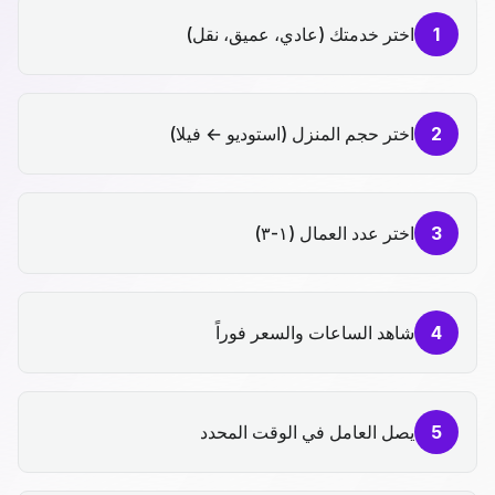
1
اختر خدمتك (عادي، عميق، نقل)
2
اختر حجم المنزل (استوديو ← فيلا)
3
اختر عدد العمال (١-٣)
4
شاهد الساعات والسعر فوراً
5
يصل العامل في الوقت المحدد