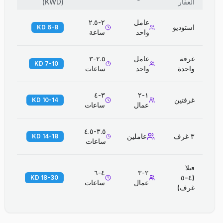
العقار
(
KWD
)
عامل
٢-٢.٥
استوديو
6-8 KD
واحد
ساعة
غرفة
عامل
٢.٥-٣
7-10 KD
واحدة
واحد
ساعات
٣-٤
١-٢
غرفتين
10-14 KD
عمال
ساعات
٣.٥-٤.٥
٣ غرف
عاملين
14-18 KD
ساعات
فيلا
٤-٦
٢-٣
(٤-٥
18-30 KD
عمال
ساعات
غرف)