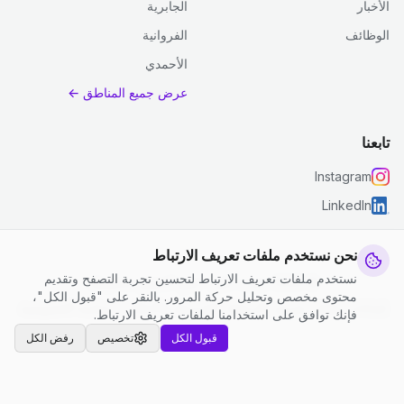
الأخبار
الجابرية
الوظائف
الفروانية
الأحمدي
عرض جميع المناطق ←
تابعنا
Instagram
LinkedIn
نحن نستخدم ملفات تعريف الارتباط
نستخدم ملفات تعريف الارتباط لتحسين تجربة التصفح وتقديم
© 2026 جست كلين. جميع الحقوق محفوظة.
محتوى مخصص وتحليل حركة المرور. بالنقر على "قبول الكل"،
إعدادات ملفات تعريف الارتباط
|
الشروط والأحكام
|
سياسة الخصوصية
فإنك توافق على استخدامنا لملفات تعريف الارتباط.
قبول الكل
تخصيص
رفض الكل