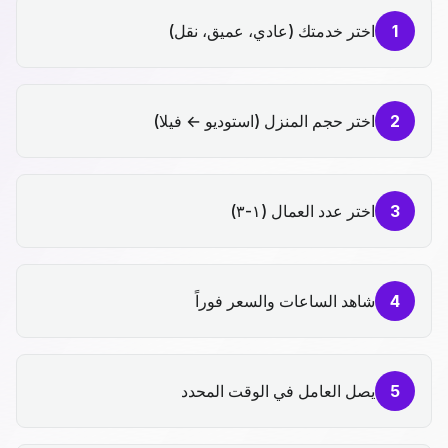
1
اختر خدمتك (عادي، عميق، نقل)
2
اختر حجم المنزل (استوديو ← فيلا)
3
اختر عدد العمال (١-٣)
4
شاهد الساعات والسعر فوراً
5
يصل العامل في الوقت المحدد