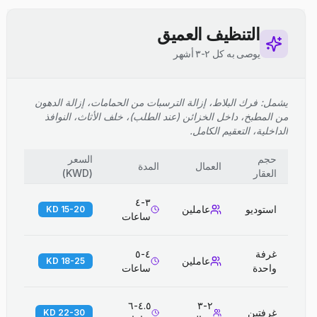
التنظيف العميق
يوصى به كل ٢-٣ أشهر
يشمل: فرك البلاط، إزالة الترسبات من الحمامات، إزالة الدهون
من المطبخ، داخل الخزائن (عند الطلب)، خلف الأثاث، النوافذ
الداخلية، التعقيم الكامل.
حجم
السعر
العمال
المدة
العقار
(
KWD
)
٣-٤
استوديو
عاملين
15-20 KD
ساعات
غرفة
٤-٥
عاملين
18-25 KD
واحدة
ساعات
٤.٥-٦
٢-٣
غرفتين
22-30 KD