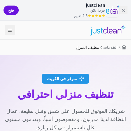
justclean
فتح
جوجل بلاي
4.8 تقييم
الخدمات
تنظيف المنزل
متوفر في الكويت
تنظيف منزلي احترافي
شريكك الموثوق للحصول على شقق وفلل نظيفة. عمال
النظافة لدينا مدربون، ومفحوصون أمنياً، ويقدمون مستوى
عالٍ باستمرار في كل زيارة.