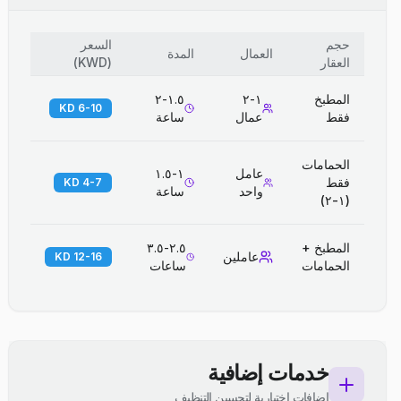
حجم
السعر
العمال
المدة
العقار
(
KWD
)
المطبخ
١-٢
١.٥-٢
6-10 KD
فقط
عمال
ساعة
الحمامات
عامل
١-١.٥
فقط
4-7 KD
واحد
ساعة
(١-٢)
المطبخ +
٢.٥-٣.٥
عاملين
12-16 KD
الحمامات
ساعات
خدمات إضافية
إضافات اختيارية لتحسين التنظيف