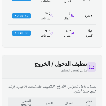
عمال
ساعات
٥-٧
٣
٣ غرف
28-40 KD
عمال
ساعات
فيلا
٣-٤
٦-٩
40-60 KD
كبيرة
عمال
ساعات
تنظيف الدخول / الخروج
مثالي لفحص التسليم
يشمل: داخل الخزائن، الأدراج، البلكونة، خلف/تحت الأجهزة، إزالة
البقع حيثما أمكن.
حجم
السعر
العمال
المدة
العقار
(
KWD
)