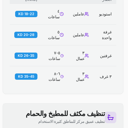
٤
استوديو
عاملين
18-22 KD
ساعات
غرفة
٥
عاملين
20-28 KD
واحدة
ساعات
٥-٧
٣
غرفتين
26-35 KD
عمال
ساعات
٦-٨
٣
٣ غرف
35-45 KD
عمال
ساعات
تنظيف مكثف للمطبخ والحمام
تنظيف عميق مركز للمناطق كثيرة الاستخدام