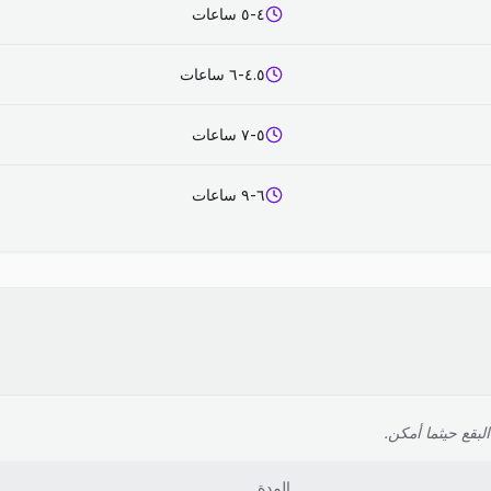
٤-٥ ساعات
٤.٥-٦ ساعات
٥-٧ ساعات
٦-٩ ساعات
لبقع حيثما أمكن.
المدة