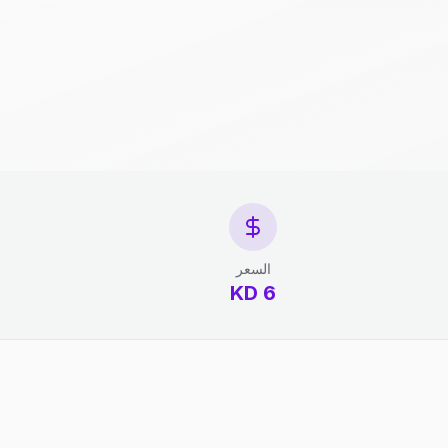
السعر
6 KD