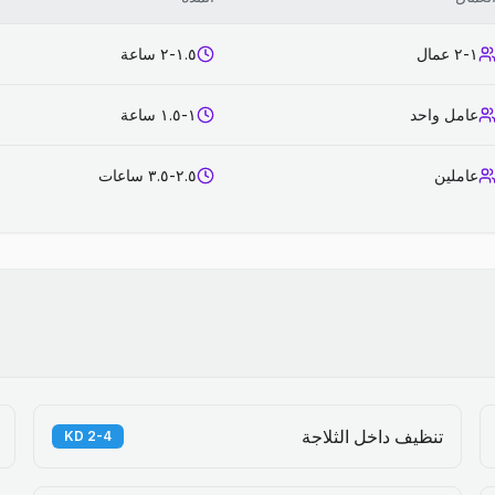
١-٢ عمال
١.٥-٢ ساعة
عامل واحد
١-١.٥ ساعة
عاملين
٢.٥-٣.٥ ساعات
تنظيف داخل الثلاجة
2-4 KD