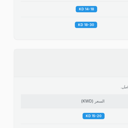
14-18 KD
18-30 KD
امل.
السعر
(
KWD
)
15-20 KD