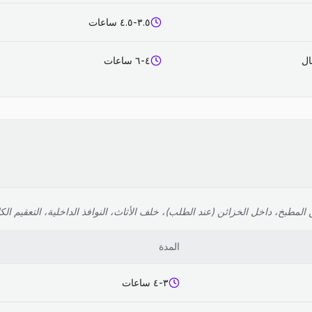
٣.٥-٤.٥ ساعات
٤-٦ ساعات
لمطبخ، داخل الخزائن (عند الطلب)، خلف الأثاث، النوافذ الداخلية، التعقيم الك
المدة
٣-٤ ساعات