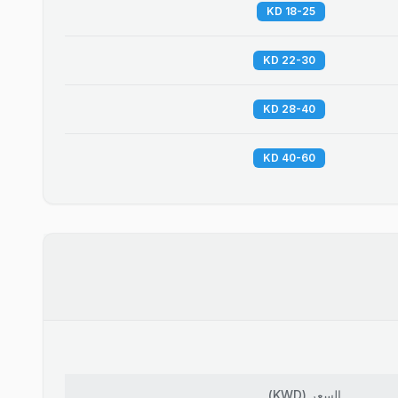
18-25 KD
22-30 KD
28-40 KD
40-60 KD
السعر
(
KWD
)