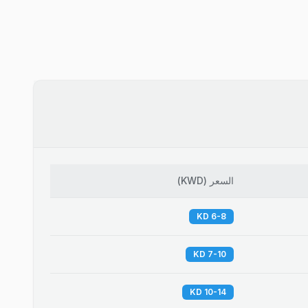
السعر
(
KWD
)
6-8 KD
7-10 KD
10-14 KD