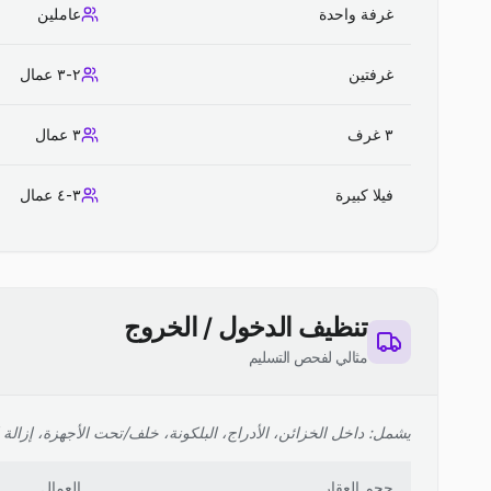
غرفة واحدة
عاملين
غرفتين
٢-٣ عمال
٣ غرف
٣ عمال
فيلا كبيرة
٣-٤ عمال
تنظيف الدخول / الخروج
مثالي لفحص التسليم
يشمل: داخل الخزائن، الأدراج، البلكونة، خلف/تحت الأجهزة، إزالة ا
حجم العقار
العمال