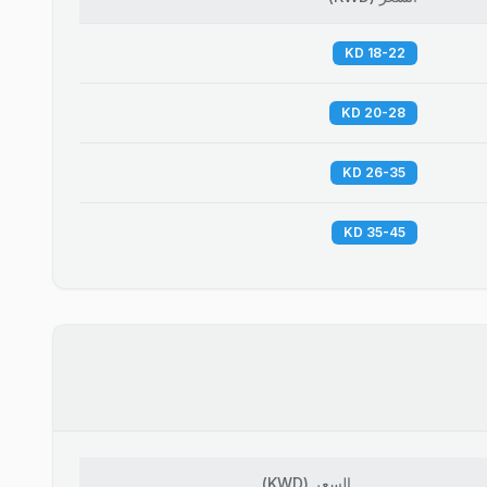
18-22 KD
20-28 KD
26-35 KD
35-45 KD
السعر
(
KWD
)