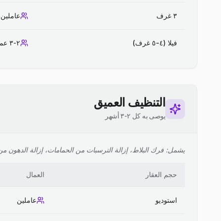
٣ غرف
عاملين
فيلا (٤-٥ غرف)
٢-٣ عمال
التنظيف العميق
يوصى به كل ٢-٣ أشهر
يشمل: فرك البلاط، إزالة الترسبات من الحمامات، إزالة الدهون من ا
حجم العقار
العمال
استوديو
عاملين