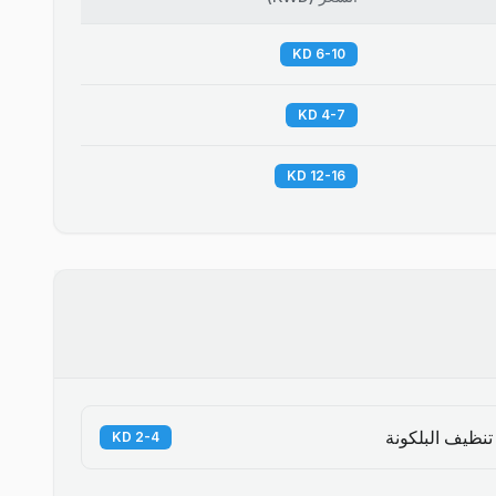
6-10 KD
4-7 KD
12-16 KD
تنظيف البلكونة
2-4 KD