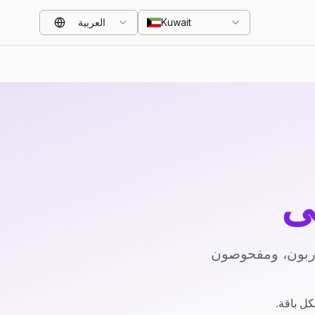
Kuwait
العربية
ي
دربون، ومفحوصون
كل باقة.