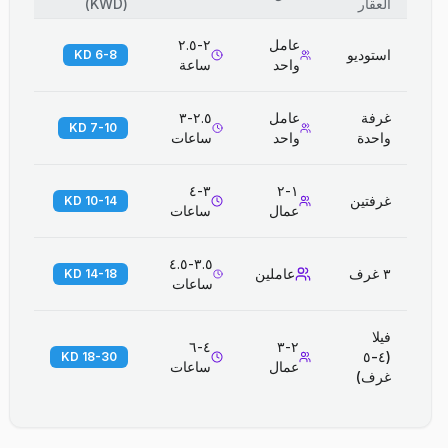
العقار
(
KWD
)
عامل
٢-٢.٥
استوديو
6-8 KD
واحد
ساعة
غرفة
عامل
٢.٥-٣
7-10 KD
واحدة
واحد
ساعات
٣-٤
١-٢
غرفتين
10-14 KD
عمال
ساعات
٣.٥-٤.٥
٣ غرف
عاملين
14-18 KD
ساعات
فيلا
٤-٦
٢-٣
(٤-٥
18-30 KD
عمال
ساعات
غرف)