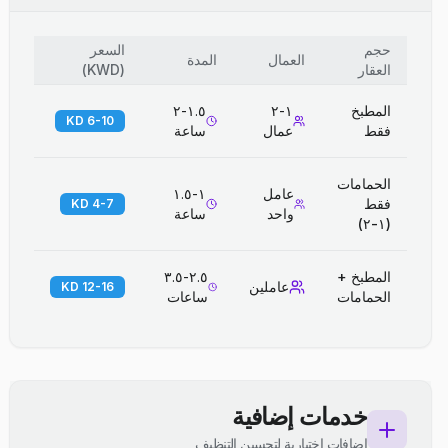
حجم
السعر
العمال
المدة
العقار
(
KWD
)
المطبخ
١-٢
١.٥-٢
6-10 KD
فقط
عمال
ساعة
الحمامات
عامل
١-١.٥
فقط
4-7 KD
واحد
ساعة
(١-٢)
المطبخ +
٢.٥-٣.٥
عاملين
12-16 KD
الحمامات
ساعات
خدمات إضافية
إضافات اختيارية لتحسين التنظيف