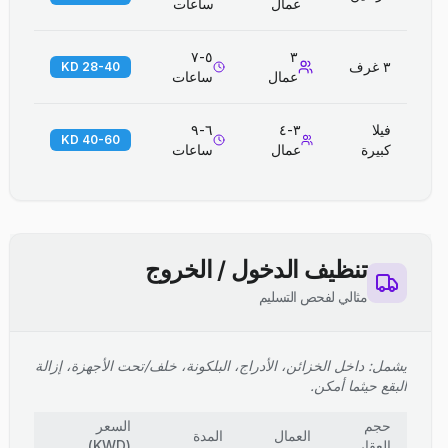
عمال
ساعات
٥-٧
٣
٣ غرف
28-40 KD
عمال
ساعات
فيلا
٣-٤
٦-٩
40-60 KD
كبيرة
عمال
ساعات
تنظيف الدخول / الخروج
مثالي لفحص التسليم
يشمل: داخل الخزائن، الأدراج، البلكونة، خلف/تحت الأجهزة، إزالة
البقع حيثما أمكن.
حجم
السعر
العمال
المدة
العقار
(
KWD
)