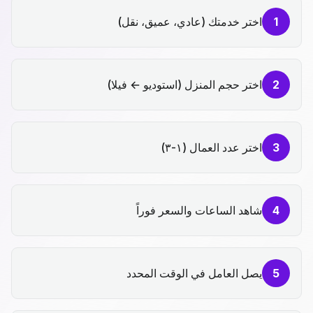
1
اختر خدمتك (عادي، عميق، نقل)
2
اختر حجم المنزل (استوديو ← فيلا)
3
اختر عدد العمال (١-٣)
4
شاهد الساعات والسعر فوراً
5
يصل العامل في الوقت المحدد