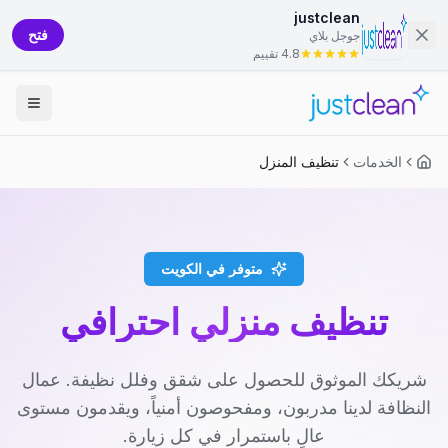
justclean
فتح
جوجل بلاي
4.8 تقييم
الخدمات
تنظيف المنزل
متوفر في الكويت
تنظيف منزلي احترافي
شريكك الموثوق للحصول على شقق وفلل نظيفة. عمال
النظافة لدينا مدربون، ومفحوصون أمنياً، ويقدمون مستوى
عالٍ باستمرار في كل زيارة.