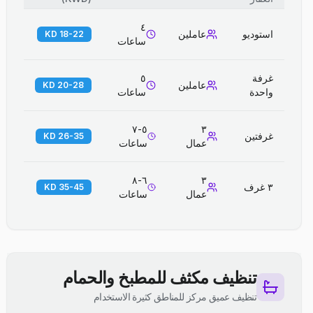
٤
استوديو
عاملين
18-22 KD
ساعات
غرفة
٥
عاملين
20-28 KD
واحدة
ساعات
٥-٧
٣
غرفتين
26-35 KD
عمال
ساعات
٦-٨
٣
٣ غرف
35-45 KD
عمال
ساعات
تنظيف مكثف للمطبخ والحمام
تنظيف عميق مركز للمناطق كثيرة الاستخدام