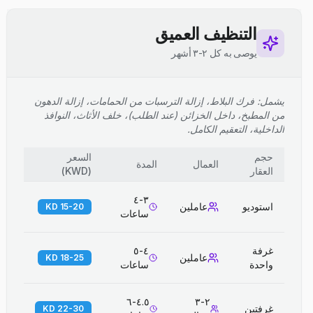
التنظيف العميق
يوصى به كل ٢-٣ أشهر
يشمل: فرك البلاط، إزالة الترسبات من الحمامات، إزالة الدهون
من المطبخ، داخل الخزائن (عند الطلب)، خلف الأثاث، النوافذ
الداخلية، التعقيم الكامل.
حجم
السعر
العمال
المدة
العقار
(
KWD
)
٣-٤
استوديو
عاملين
15-20 KD
ساعات
غرفة
٤-٥
عاملين
18-25 KD
واحدة
ساعات
٤.٥-٦
٢-٣
غرفتين
22-30 KD