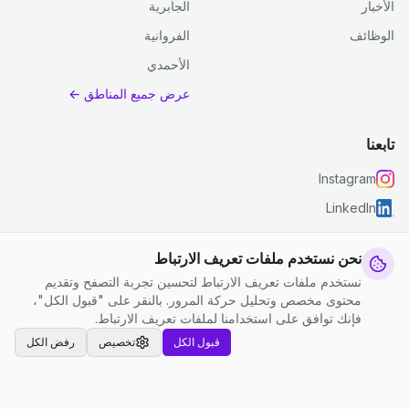
الأخبار
الجابرية
الوظائف
الفروانية
الأحمدي
عرض جميع المناطق ←
تابعنا
Instagram
LinkedIn
نحن نستخدم ملفات تعريف الارتباط
نستخدم ملفات تعريف الارتباط لتحسين تجربة التصفح وتقديم
© 2026 جست كلين. جميع الحقوق محفوظة.
محتوى مخصص وتحليل حركة المرور. بالنقر على "قبول الكل"،
إعدادات ملفات تعريف الارتباط
|
الشروط والأحكام
|
سياسة الخصوصية
فإنك توافق على استخدامنا لملفات تعريف الارتباط.
قبول الكل
تخصيص
رفض الكل