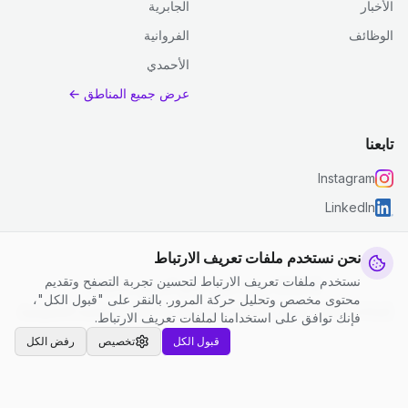
الأخبار
الجابرية
الوظائف
الفروانية
الأحمدي
عرض جميع المناطق ←
تابعنا
Instagram
LinkedIn
نحن نستخدم ملفات تعريف الارتباط
نستخدم ملفات تعريف الارتباط لتحسين تجربة التصفح وتقديم
© 2026 جست كلين. جميع الحقوق محفوظة.
محتوى مخصص وتحليل حركة المرور. بالنقر على "قبول الكل"،
إعدادات ملفات تعريف الارتباط
|
الشروط والأحكام
|
سياسة الخصوصية
فإنك توافق على استخدامنا لملفات تعريف الارتباط.
قبول الكل
تخصيص
رفض الكل