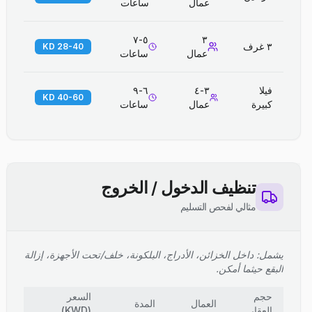
عمال
ساعات
٥-٧
٣
٣ غرف
28-40 KD
عمال
ساعات
فيلا
٣-٤
٦-٩
40-60 KD
كبيرة
عمال
ساعات
تنظيف الدخول / الخروج
مثالي لفحص التسليم
يشمل: داخل الخزائن، الأدراج، البلكونة، خلف/تحت الأجهزة، إزالة
البقع حيثما أمكن.
حجم
السعر
العمال
المدة
العقار
(
KWD
)