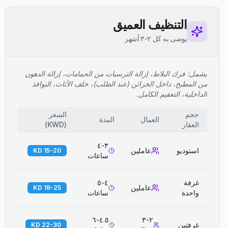
التنظيف العميق
يوصى به كل ٢-٣ أشهر
يشمل: فرك البلاط، إزالة الترسبات من الحمامات، إزالة الدهون
من المطبخ، داخل الخزائن (عند الطلب)، خلف الأثاث، النوافذ
الداخلية، التعقيم الكامل.
حجم
السعر
العمال
المدة
العقار
(
KWD
)
٣-٤
استوديو
عاملين
15-20 KD
ساعات
غرفة
٤-٥
عاملين
18-25 KD
واحدة
ساعات
٤.٥-٦
٢-٣
غرفتين
22-30 KD