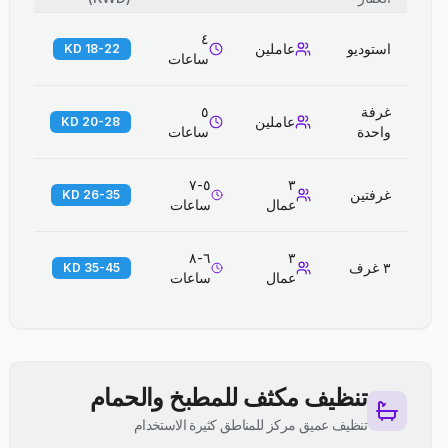
٤
استوديو
عاملين
18-22 KD
ساعات
غرفة
٥
عاملين
20-28 KD
واحدة
ساعات
٥-٧
٣
غرفتين
26-35 KD
عمال
ساعات
٦-٨
٣
٣ غرف
35-45 KD
عمال
ساعات
تنظيف مكثف للمطبخ والحمام
تنظيف عميق مركز للمناطق كثيرة الاستخدام