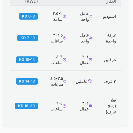
العقار
(
KWD
)
عامل
٢-٢.٥
استوديو
6-8 KD
واحد
ساعة
غرفة
عامل
٢.٥-٣
7-10 KD
واحدة
واحد
ساعات
٣-٤
١-٢
غرفتين
10-14 KD
عمال
ساعات
٣.٥-٤.٥
٣ غرف
عاملين
14-18 KD
ساعات
فيلا
٤-٦
٢-٣
(٤-٥
18-30 KD
عمال
ساعات
غرف)