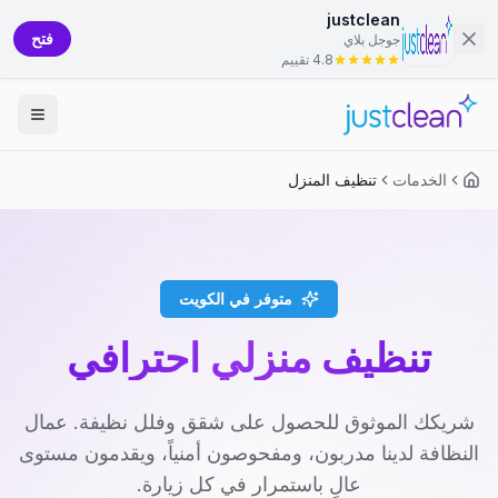
justclean
فتح
جوجل بلاي
4.8 تقييم
الخدمات
تنظيف المنزل
متوفر في الكويت
تنظيف منزلي احترافي
شريكك الموثوق للحصول على شقق وفلل نظيفة. عمال
النظافة لدينا مدربون، ومفحوصون أمنياً، ويقدمون مستوى
عالٍ باستمرار في كل زيارة.