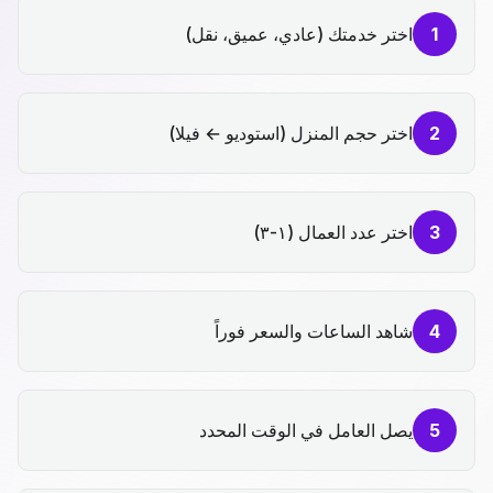
1
اختر خدمتك (عادي، عميق، نقل)
2
اختر حجم المنزل (استوديو ← فيلا)
3
اختر عدد العمال (١-٣)
4
شاهد الساعات والسعر فوراً
5
يصل العامل في الوقت المحدد