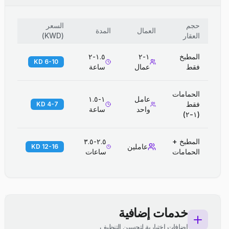
حجم
السعر
العمال
المدة
العقار
(
KWD
)
المطبخ
١-٢
١.٥-٢
6-10 KD
فقط
عمال
ساعة
الحمامات
عامل
١-١.٥
فقط
4-7 KD
واحد
ساعة
(١-٢)
المطبخ +
٢.٥-٣.٥
عاملين
12-16 KD
الحمامات
ساعات
خدمات إضافية
إضافات اختيارية لتحسين التنظيف