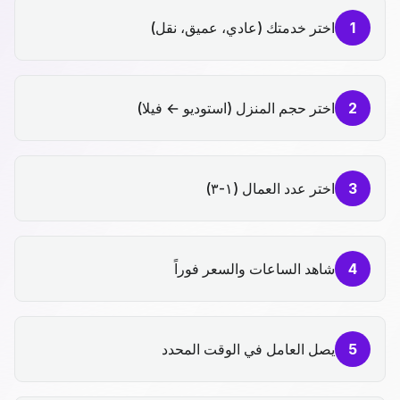
1
اختر خدمتك (عادي، عميق، نقل)
2
اختر حجم المنزل (استوديو ← فيلا)
3
اختر عدد العمال (١-٣)
4
شاهد الساعات والسعر فوراً
5
يصل العامل في الوقت المحدد