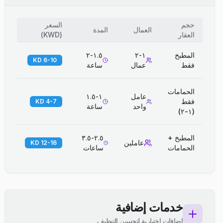
حجم
السعر
العمال
المدة
العقار
(
KWD
)
المطبخ
١-٢
١.٥-٢
6-10 KD
فقط
عمال
ساعة
الحمامات
عامل
١-١.٥
فقط
4-7 KD
واحد
ساعة
(١-٢)
المطبخ +
٢.٥-٣.٥
عاملين
12-16 KD
الحمامات
ساعات
خدمات إضافية
إضافات اختيارية لتحسين التنظيف