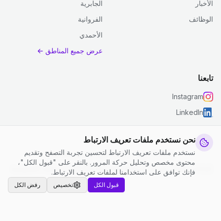
الأخبار
الجابرية
الوظائف
الفروانية
الأحمدي
عرض جميع المناطق ←
تابعنا
Instagram
LinkedIn
نحن نستخدم ملفات تعريف الارتباط
نستخدم ملفات تعريف الارتباط لتحسين تجربة التصفح وتقديم
© 2026 جست كلين. جميع الحقوق محفوظة.
محتوى مخصص وتحليل حركة المرور. بالنقر على "قبول الكل"،
إعدادات ملفات تعريف الارتباط
|
الشروط والأحكام
|
سياسة الخصوصية
فإنك توافق على استخدامنا لملفات تعريف الارتباط.
قبول الكل
تخصيص
رفض الكل