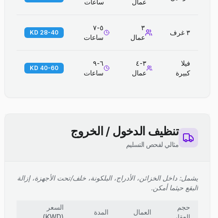
عمال
ساعات
٥-٧
٣
٣ غرف
28-40 KD
عمال
ساعات
فيلا
٣-٤
٦-٩
40-60 KD
كبيرة
عمال
ساعات
تنظيف الدخول / الخروج
مثالي لفحص التسليم
يشمل: داخل الخزائن، الأدراج، البلكونة، خلف/تحت الأجهزة، إزالة
البقع حيثما أمكن.
حجم
السعر
العمال
المدة
العقار
(
KWD
)