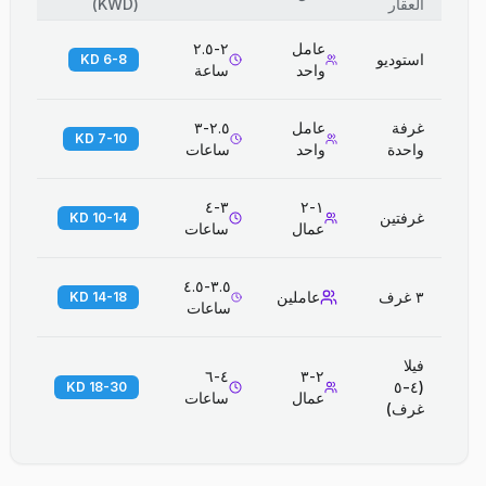
العقار
(
KWD
)
عامل
٢-٢.٥
استوديو
6-8 KD
واحد
ساعة
غرفة
عامل
٢.٥-٣
7-10 KD
واحدة
واحد
ساعات
٣-٤
١-٢
غرفتين
10-14 KD
عمال
ساعات
٣.٥-٤.٥
٣ غرف
عاملين
14-18 KD
ساعات
فيلا
٤-٦
٢-٣
(٤-٥
18-30 KD
عمال
ساعات
غرف)