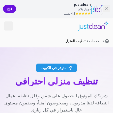
justclean
فتح
جوجل بلاي
4.8 تقييم
الخدمات
تنظيف المنزل
متوفر في الكويت
تنظيف منزلي احترافي
شريكك الموثوق للحصول على شقق وفلل نظيفة. عمال
النظافة لدينا مدربون، ومفحوصون أمنياً، ويقدمون مستوى
عالٍ باستمرار في كل زيارة.