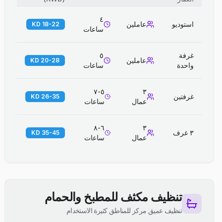
٤
استوديو
عاملين
18-22 KD
ساعات
غرفة
٥
عاملين
20-28 KD
واحدة
ساعات
٥-٧
٣
غرفتين
26-35 KD
عمال
ساعات
٦-٨
٣
٣ غرف
35-45 KD
عمال
ساعات
تنظيف مكثف للمطبخ والحمام
تنظيف عميق مركز للمناطق كثيرة الاستخدام