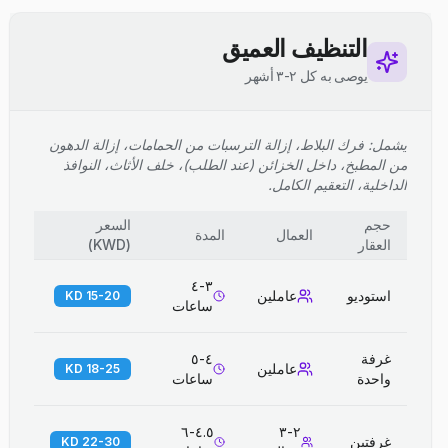
التنظيف العميق
يوصى به كل ٢-٣ أشهر
يشمل: فرك البلاط، إزالة الترسبات من الحمامات، إزالة الدهون
من المطبخ، داخل الخزائن (عند الطلب)، خلف الأثاث، النوافذ
الداخلية، التعقيم الكامل.
حجم
السعر
العمال
المدة
العقار
(
KWD
)
٣-٤
استوديو
عاملين
15-20 KD
ساعات
غرفة
٤-٥
عاملين
18-25 KD
واحدة
ساعات
٤.٥-٦
٢-٣
غرفتين
22-30 KD