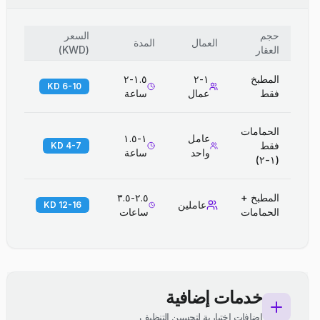
حجم
السعر
العمال
المدة
العقار
(
KWD
)
المطبخ
١-٢
١.٥-٢
6-10 KD
فقط
عمال
ساعة
الحمامات
عامل
١-١.٥
فقط
4-7 KD
واحد
ساعة
(١-٢)
المطبخ +
٢.٥-٣.٥
عاملين
12-16 KD
الحمامات
ساعات
خدمات إضافية
إضافات اختيارية لتحسين التنظيف