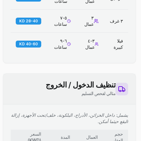
عمال
ساعات
٥-٧
٣
٣ غرف
28-40 KD
عمال
ساعات
فيلا
٣-٤
٦-٩
40-60 KD
كبيرة
عمال
ساعات
تنظيف الدخول / الخروج
مثالي لفحص التسليم
يشمل: داخل الخزائن، الأدراج، البلكونة، خلف/تحت الأجهزة، إزالة
البقع حيثما أمكن.
حجم
السعر
العمال
المدة
العقار
(
KWD
)