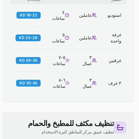
٤
استوديو
عاملين
18-22 KD
ساعات
غرفة
٥
عاملين
20-28 KD
واحدة
ساعات
٥-٧
٣
غرفتين
26-35 KD
عمال
ساعات
٦-٨
٣
٣ غرف
35-45 KD
عمال
ساعات
تنظيف مكثف للمطبخ والحمام
تنظيف عميق مركز للمناطق كثيرة الاستخدام