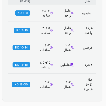
العقار
(
KWD
)
عامل
٢-٢.٥
استوديو
6-8 KD
واحد
ساعة
غرفة
عامل
٢.٥-٣
7-10 KD
واحدة
واحد
ساعات
٣-٤
١-٢
غرفتين
10-14 KD
عمال
ساعات
٣.٥-٤.٥
٣ غرف
عاملين
14-18 KD
ساعات
فيلا
٤-٦
٢-٣
(٤-٥
18-30 KD
عمال
ساعات
غرف)