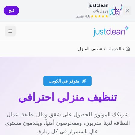
justclean
فتح
جوجل بلاي
4.8 تقييم
الخدمات
تنظيف المنزل
متوفر في الكويت
تنظيف منزلي احترافي
شريكك الموثوق للحصول على شقق وفلل نظيفة. عمال
النظافة لدينا مدربون، ومفحوصون أمنياً، ويقدمون مستوى
عالٍ باستمرار في كل زيارة.