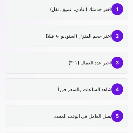
1
اختر خدمتك (عادي، عميق، نقل)
2
اختر حجم المنزل (استوديو ← فيلا)
3
اختر عدد العمال (١-٣)
4
شاهد الساعات والسعر فوراً
5
يصل العامل في الوقت المحدد