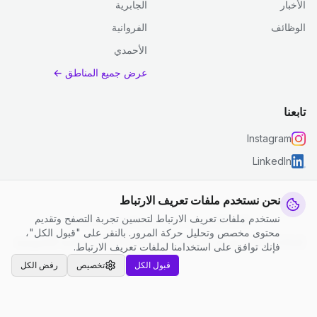
الأخبار
الجابرية
الوظائف
الفروانية
الأحمدي
عرض جميع المناطق ←
تابعنا
Instagram
LinkedIn
نحن نستخدم ملفات تعريف الارتباط
نستخدم ملفات تعريف الارتباط لتحسين تجربة التصفح وتقديم
© 2026 جست كلين. جميع الحقوق محفوظة.
محتوى مخصص وتحليل حركة المرور. بالنقر على "قبول الكل"،
إعدادات ملفات تعريف الارتباط
|
الشروط والأحكام
|
سياسة الخصوصية
فإنك توافق على استخدامنا لملفات تعريف الارتباط.
قبول الكل
تخصيص
رفض الكل