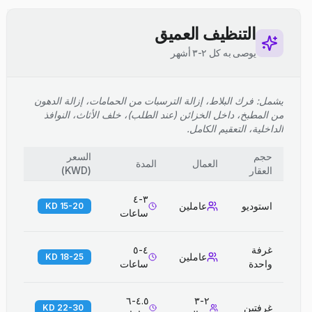
التنظيف العميق
يوصى به كل ٢-٣ أشهر
يشمل: فرك البلاط، إزالة الترسبات من الحمامات، إزالة الدهون
من المطبخ، داخل الخزائن (عند الطلب)، خلف الأثاث، النوافذ
الداخلية، التعقيم الكامل.
حجم
السعر
العمال
المدة
العقار
(
KWD
)
٣-٤
استوديو
عاملين
15-20 KD
ساعات
غرفة
٤-٥
عاملين
18-25 KD
واحدة
ساعات
٤.٥-٦
٢-٣
غرفتين
22-30 KD