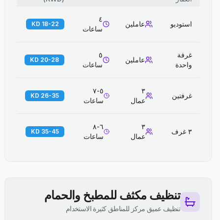
٤
استوديو
عاملين
18-22 KD
ساعات
غرفة
٥
عاملين
20-28 KD
واحدة
ساعات
٥-٧
٣
غرفتين
26-35 KD
عمال
ساعات
٦-٨
٣
٣ غرف
35-45 KD
عمال
ساعات
تنظيف مكثف للمطبخ والحمام
تنظيف عميق مركز للمناطق كثيرة الاستخدام