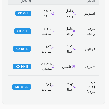
العقار
(
KWD
)
عامل
٢-٢.٥
استوديو
6-8 KD
واحد
ساعة
غرفة
عامل
٢.٥-٣
7-10 KD
واحدة
واحد
ساعات
٣-٤
١-٢
غرفتين
10-14 KD
عمال
ساعات
٣.٥-٤.٥
٣ غرف
عاملين
14-18 KD
ساعات
فيلا
٤-٦
٢-٣
(٤-٥
18-30 KD
عمال
ساعات
غرف)