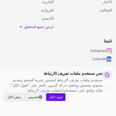
الأخبار
الجابرية
الوظائف
الفروانية
الأحمدي
عرض جميع المناطق ←
تابعنا
Instagram
LinkedIn
نحن نستخدم ملفات تعريف الارتباط
نستخدم ملفات تعريف الارتباط لتحسين تجربة التصفح وتقديم
© 2026 جست كلين. جميع الحقوق محفوظة.
محتوى مخصص وتحليل حركة المرور. بالنقر على "قبول الكل"،
إعدادات ملفات تعريف الارتباط
|
الشروط والأحكام
|
سياسة الخصوصية
فإنك توافق على استخدامنا لملفات تعريف الارتباط.
قبول الكل
تخصيص
رفض الكل