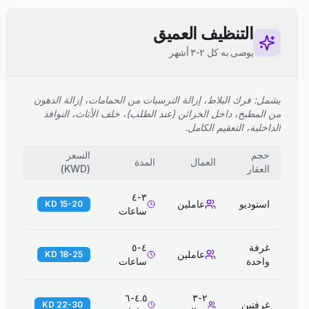
التنظيف العميق
يوصى به كل ٢-٣ أشهر
يشمل: فرك البلاط، إزالة الترسبات من الحمامات، إزالة الدهون
من المطبخ، داخل الخزائن (عند الطلب)، خلف الأثاث، النوافذ
الداخلية، التعقيم الكامل.
حجم
السعر
العمال
المدة
العقار
(
KWD
)
٣-٤
استوديو
عاملين
15-20 KD
ساعات
غرفة
٤-٥
عاملين
18-25 KD
واحدة
ساعات
٤.٥-٦
٢-٣
غرفتين
22-30 KD