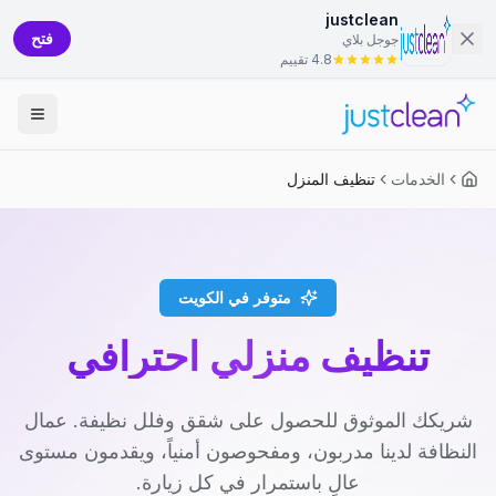
justclean
فتح
جوجل بلاي
4.8 تقييم
الخدمات
تنظيف المنزل
متوفر في الكويت
تنظيف منزلي احترافي
شريكك الموثوق للحصول على شقق وفلل نظيفة. عمال
النظافة لدينا مدربون، ومفحوصون أمنياً، ويقدمون مستوى
عالٍ باستمرار في كل زيارة.