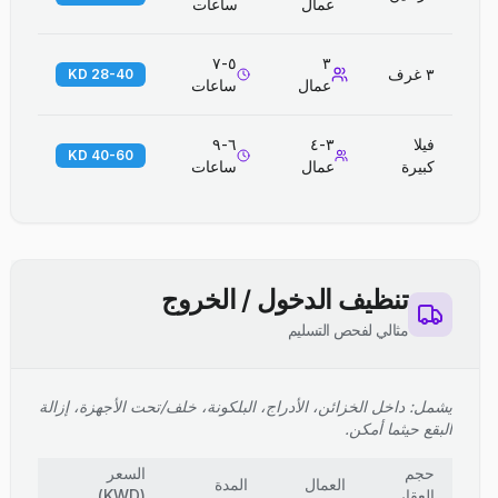
عمال
ساعات
٥-٧
٣
٣ غرف
28-40 KD
عمال
ساعات
فيلا
٣-٤
٦-٩
40-60 KD
كبيرة
عمال
ساعات
تنظيف الدخول / الخروج
مثالي لفحص التسليم
يشمل: داخل الخزائن، الأدراج، البلكونة، خلف/تحت الأجهزة، إزالة
البقع حيثما أمكن.
حجم
السعر
العمال
المدة
العقار
(
KWD
)