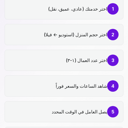
1
اختر خدمتك (عادي، عميق، نقل)
2
اختر حجم المنزل (استوديو ← فيلا)
3
اختر عدد العمال (١-٣)
4
شاهد الساعات والسعر فوراً
5
يصل العامل في الوقت المحدد