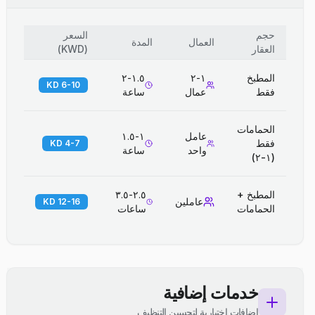
حجم
السعر
العمال
المدة
العقار
(
KWD
)
المطبخ
١-٢
١.٥-٢
6-10 KD
فقط
عمال
ساعة
الحمامات
عامل
١-١.٥
فقط
4-7 KD
واحد
ساعة
(١-٢)
المطبخ +
٢.٥-٣.٥
عاملين
12-16 KD
الحمامات
ساعات
خدمات إضافية
إضافات اختيارية لتحسين التنظيف