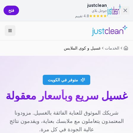
justclean
فتح
جوجل بلاي
4.8 تقييم
الخدمات
غسيل و كوى الملابس
متوفر في الكويت
غسيل سريع وبأسعار معقولة
شريكك الموثوق للعناية الفائقة بالغسيل. مزودونا
المعتمدون يتعاملون مع ملابسك بعناية، ويقدمون نتائج
عالية الجودة في كل مرة.