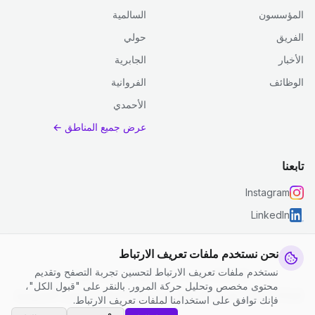
المؤسسون
السالمية
الفريق
حولي
الأخبار
الجابرية
الوظائف
الفروانية
الأحمدي
عرض جميع المناطق ←
تابعنا
Instagram
LinkedIn
نحن نستخدم ملفات تعريف الارتباط
نستخدم ملفات تعريف الارتباط لتحسين تجربة التصفح وتقديم
© 2026 جست كلين. جميع الحقوق محفوظة.
محتوى مخصص وتحليل حركة المرور. بالنقر على "قبول الكل"،
إعدادات ملفات تعريف الارتباط
|
الشروط والأحكام
|
سياسة الخصوصية
فإنك توافق على استخدامنا لملفات تعريف الارتباط.