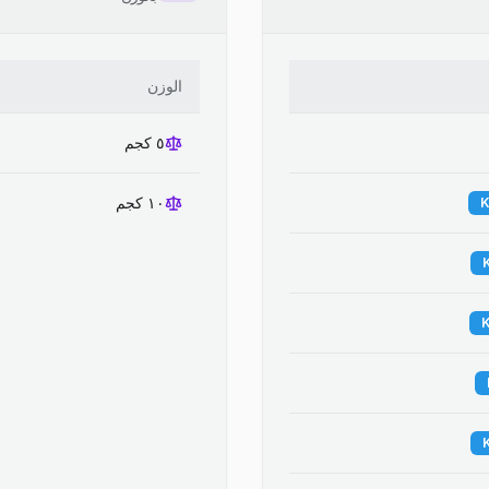
الوزن
٥ كجم
١٠ كجم