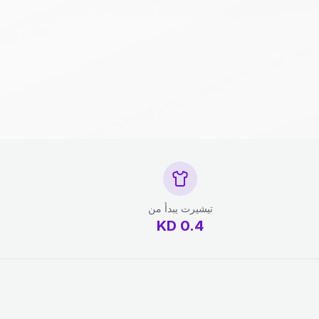
تيشيرت يبدأ من
KD
0.4