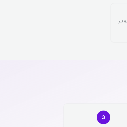
ة تلو
3