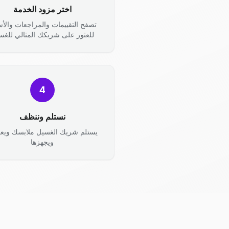
اختر مزود الخدمة
تصفح التقييمات والمراجعات والأس
للعثور على شريكك المثالي للغس
4
نستلم وننظف
يستلم شريك الغسيل ملابسك ويعال
ويجهزها