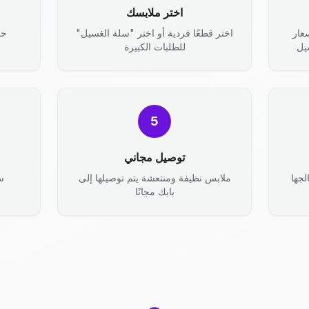
اختر ملابسك
عار
اختر قطعًا فردية أو اختر "سلة الغسيل"
حد
يل
للطلبات الكبيرة
5
توصيل مجاني
جها
ملابس نظيفة ومنتعشة يتم توصيلها إلى
س
بابك مجانًا