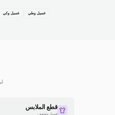
غسيل وطي
غسيل وكي
أس
قطع الملابس
غسيل وتجفيف